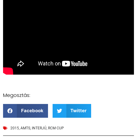
Megosztás:
Facebook
Twitter
2015
,
AMTS
,
INTERJÚ
,
RCM CUP