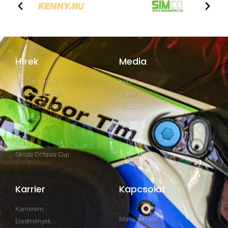
Hírek
Media
GT Cup Series
Képek
Clio Cup Europe
Video
Swift Cup Europe
Youtube
Szilveszter Rally
Facebook
Rally2
Rally3
Skoda Octavia Cup
Karrier
Kapcsolat
Karrierem
Management
Eredmények