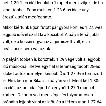
heti 1.30.1-es időt legalább 1 mp-el megjavítjuk, de ha
lehet többel. Egon múltkori 1.28.6-os ideje úgy
éreztük talán megfogható.
Mikor kiértünk Egon futott pár gyors kört, és 1.27.9-es
legjobb idővel szállt ki a kocsiból. A pálya tehát jobb
volt, de a kocsin ugyanaz a gumiszett volt, és a
beállítások sem változtak.
A pályán többen is köröztek, 1.29 vége volt a legjobb
idő másoknál, illetve egy fiatal tehetség tudott 28-as
időket autózni, melyet később Ő is 1.27.9-re tornázott
le. Eközben már Bika is a pályán volt. Ment két 1.30-
as időt, aztán oda lépett és egyből 1.27.9 már a 4.
körben. De nem volt még vége, és folyamatosan
próbálta lejjebb vinni az időt, és a fél óra után 1.27.64