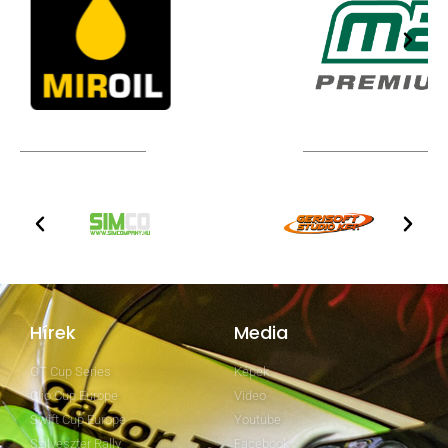
TOVÁBBI PARTNEREK
Hírek
Media
GT Cup Series
Képek
Clio Cup Europe
Video
Swift Cup Europe
Youtube
Szilveszter Rally
Facebook