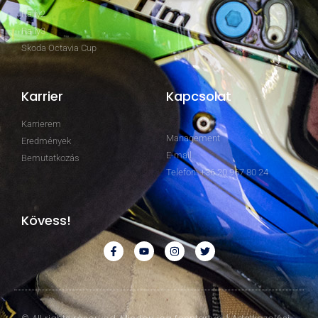
Rally2
Rally3
Skoda Octavia Cup
Karrier
Kapcsolat
Karrierem
Management
Eredmények
E-mail
Bemutatkozás
Telefon: +36 20 967 80 24
Kövess!