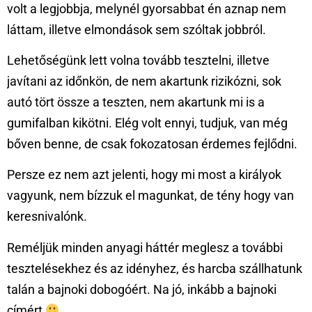
volt a legjobbja, melynél gyorsabbat én aznap nem
láttam, illetve elmondások sem szóltak jobbról.
Lehetőségünk lett volna tovább tesztelni, illetve
javítani az időnkön, de nem akartunk rizikózni, sok
autó tört össze a teszten, nem akartunk mi is a
gumifalban kikötni. Elég volt ennyi, tudjuk, van még
bőven benne, de csak fokozatosan érdemes fejlődni.
Persze ez nem azt jelenti, hogy mi most a királyok
vagyunk, nem bízzuk el magunkat, de tény hogy van
keresnivalónk.
Reméljük minden anyagi háttér meglesz a további
tesztelésekhez és az idényhez, és harcba szállhatunk
talán a bajnoki dobogóért. Na jó, inkább a bajnoki
címért