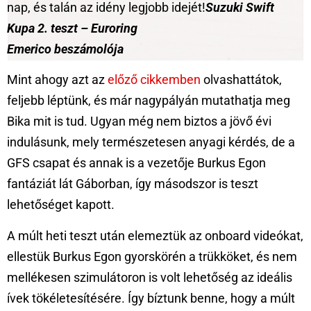
nap, és talán az idény legjobb idejét!
Suzuki Swift
Kupa 2. teszt – Euroring
Emerico beszámolója
Mint ahogy azt az
előző cikkemben
olvashattátok,
feljebb léptünk, és már nagypályán mutathatja meg
Bika mit is tud. Ugyan még nem biztos a jövő évi
indulásunk, mely természetesen anyagi kérdés, de a
GFS csapat és annak is a vezetője Burkus Egon
fantáziát lát Gáborban, így másodszor is teszt
lehetőséget kapott.
A múlt heti teszt után elemeztük az onboard videókat,
ellestük Burkus Egon gyorskörén a trükköket, és nem
mellékesen szimulátoron is volt lehetőség az ideális
ívek tökéletesítésére. Így bíztunk benne, hogy a múlt