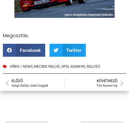
Megosztás:
Facebook
Twitter
HÍREK / NEWS
,
MECSEK RALLYE
,
OPEL ADAM R2
,
RALLYE2
ELŐZŐ
KÖVETKEZŐ
Salgó Rallye videó hegyek
The Runner-Up
TÁMOGATÓIM