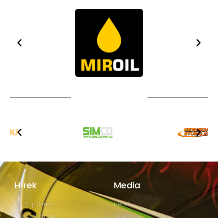
TOVÁBBI PARTNEREK
Hírek
Media
GT Cup Series
Képek
Clio Cup Europe
Video