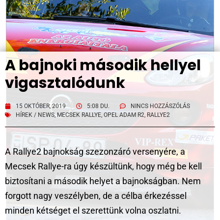
A bajnoki második hellyel
vigasztalódunk
15 OKTÓBER, 2019
5:08 DU.
NINCS HOZZÁSZÓLÁS
HÍREK / NEWS
,
MECSEK RALLYE
,
OPEL ADAM R2
,
RALLYE2
A Rallye2 bajnokság szezonzáró versenyére, a
Mecsek Rallye-ra úgy készültünk, hogy még be kell
biztosítani a második helyet a bajnokságban. Nem
forgott nagy veszélyben, de a célba érkezéssel
minden kétséget el szerettünk volna oszlatni.