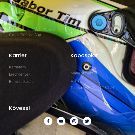
Swift Cup Europe
Youtube
Szilveszter Rally
Facebook
Rally2
Rally3
Skoda Octavia Cup
Karrier
Kapcsolat
Karrierem
Management
Eredmények
E-mail
Bemutatkozás
Telefon: +36 20 967 80 24
Kövess!