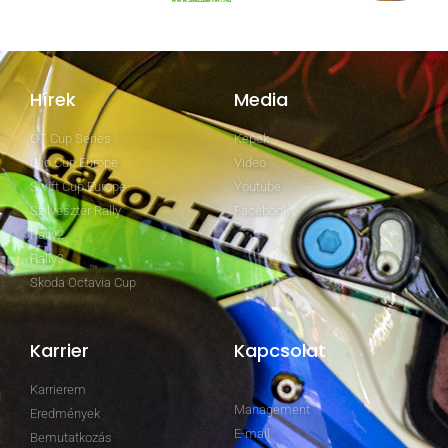
Hírek
Media
GT Cup Series
Képek
Clio Cup Europe
Video
Swift Cup Europe
Youtube
Szilveszter Rally
Facebook
Rally2
Rally3
Skoda Octavia Cup
Karrier
Kapcsolat
Karrierem
Management
Eredmények
E-mail
Bemutatkozás