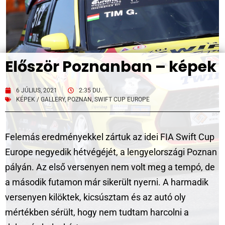
Először Poznanban – képek
6 JÚLIUS, 2021
2:35 DU.
KÉPEK / GALLERY
,
POZNAN
,
SWIFT CUP EUROPE
Felemás eredményekkel zártuk az idei FIA Swift Cup
Europe negyedik hétvégéjét, a lengyelországi Poznan
pályán. Az első versenyen nem volt meg a tempó, de
a második futamon már sikerült nyerni. A harmadik
versenyen kilöktek, kicsúsztam és az autó oly
mértékben sérült, hogy nem tudtam harcolni a