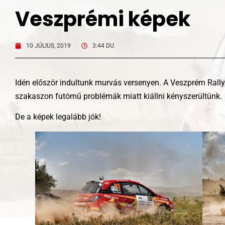
Veszprémi képek
10 JÚLIUS, 2019
3:44 DU.
Idén először indultunk murvás versenyen. A Veszprém Rallye
szakaszon futómű problémák miatt kiállni kényszerültünk.
De a képek legalább jók!