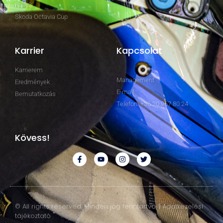
Rally3
Skoda Octavia Cup
Karrier
Kapcsolat
Karrierem
Management
Eredmények
E-mail
Bemutatkozás
Telefon: +36 20 967 80 24
Kövess!
© All rights reserved. Minden jog fenntartva. | Adatkezelési
tájékoztató