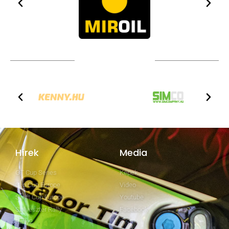
TOVÁBBI PARTNEREK
Hírek
Media
GT Cup Series
Képek
Clio Cup Europe
Video
Swift Cup Europe
Youtube
Szilveszter Rally
Facebook
Rally2