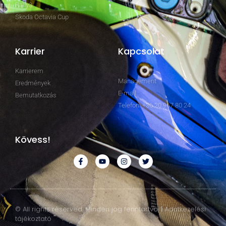
Rally3
Skoda Octavia Cup
Karrier
Kapcsolat
Karrierem
Management
Eredmények
E-mail
Bemutatkozás
Telefon: +36 20 967 80 24
Kövess!
© All rights reserved. Minden jog fenntartva. | Adatkezelési
tájékoztató