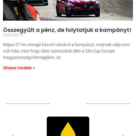
Összegyűlt a pénz, de folytatjuk a kampányt!
2022/06/15
Május 27-én remegő kézzel raktuk ki a kampányt, melynek célja nem
volt más, mint hogy ülést szerezzünk idén a Clio Cup Europe
magyarországi hétvégéjére. Az
Olvass tovább »
TÁMOGATÓIM