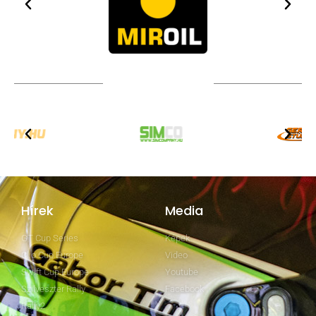
TOVÁBBI PARTNEREK
Hírek
Media
GT Cup Series
Képek
Clio Cup Europe
Video
Swift Cup Europe
Youtube
Szilveszter Rally
Facebook
Rally2