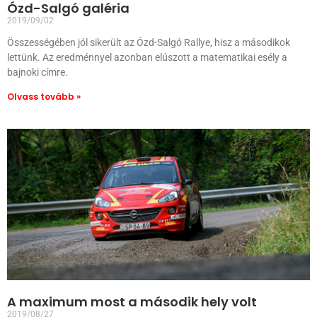
Ózd-Salgó galéria
2019/09/02
Összességében jól sikerült az Ózd-Salgó Rallye, hisz a másodikok
lettünk. Az eredménnyel azonban elúszott a matematikai esély a
bajnoki címre.
Olvass tovább »
A maximum most a második hely volt
2019/08/27