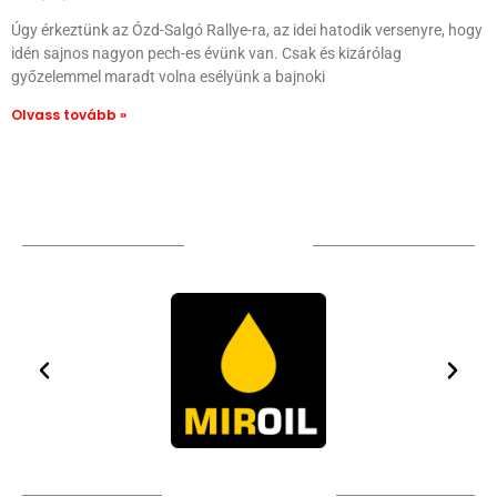
Úgy érkeztünk az Ózd-Salgó Rallye-ra, az idei hatodik versenyre, hogy
idén sajnos nagyon pech-es évünk van. Csak és kizárólag
győzelemmel maradt volna esélyünk a bajnoki
Olvass tovább »
TÁMOGATÓIM
TOVÁBBI PARTNEREK