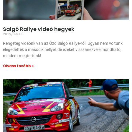
Salgó Rallye videó hegyek
2019/09/13
Rengeteg videónk van az Ózd Salgó Rallye-ról. Ugyan nem voltunk
elégedettek a második hellyel, de ezeket visszanézve elmondható,
mindent megtettünk!
Olvass tovább »