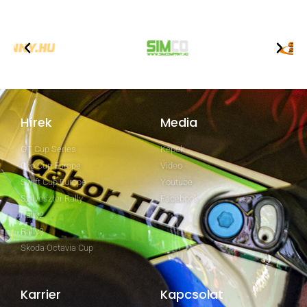
Hírek
Media
GT Cup Series
Képek
Clio Cup Europe
Video
Swift Cup Europe
Youtube
Szilveszter Rally
Facebook
Rally2
Rally3
Skoda Octavia Cup
Karrier
Kapcsolat