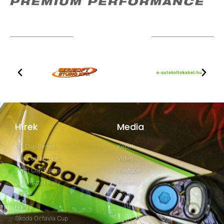
TOVÁBBI PARTNEREK
Hírek
Media
GT Cup Series
Képek
Clio Cup Europe
Video
Swift Cup Europe
Youtube
Szilveszter Rally
Facebook
Rally2
Rally3
Skoda Octavia Cup