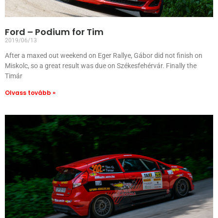
Ford – Podium for Tim
2019/06/13
After a maxed out weekend on Eger Rallye, Gábor did not finish on
Miskolc, so a great result was due on Székesfehérvár. Finally the
Timár
Olvass tovább »