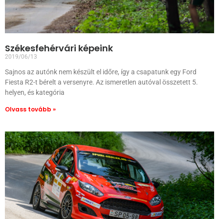
Székesfehérvári képeink
2019/06/13
Sajnos az autónk nem készült el időre, így a csapatunk egy Ford
Fiesta R2-t bérelt a versenyre. Az ismeretlen autóval összetett 5.
helyen, és kategória
Olvass tovább »