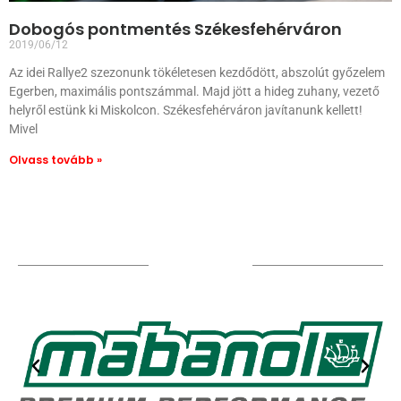
Dobogós pontmentés Székesfehérváron
2019/06/12
Az idei Rallye2 szezonunk tökéletesen kezdődött, abszolút győzelem
Egerben, maximális pontszámmal. Majd jött a hideg zuhany, vezető
helyről estünk ki Miskolcon. Székesfehérváron javítanunk kellett!
Mivel
Olvass tovább »
TÁMOGATÓIM