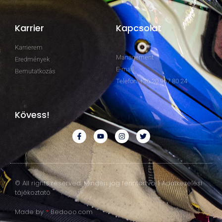
Karrier
Kapcsolat
Karrierem
Management
Eredmények
E-mail
Bemutatkozás
Telefon: +36 20 967 80 24
Kövess!
© All rights reserved. Minden jog fenntartva. | Adatkezelési
tájékoztató
Made by
*
Bedooo.com