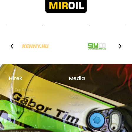
TOVÁBBI PARTNEREK
Hírek
Media
GT Cup Series
Képek
Clio Cup Europe
Video
Swift Cup Europe
Youtube
Szilveszter Rally
Facebook
Rally2
Rally3