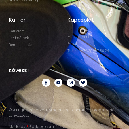
Skoda Octavia Cup
Karrier
Kapcsolat
Karrierem
Management
Eredmények
E-mail
Bemutatkozás
Telefon: +36 20 967 80 24
Kövess!
© All rights reserved. Minden jog fenntartva. | Adatkezelési
tájékoztató
Made by
*
Bedooo.com