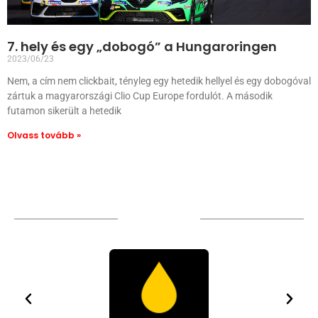
7. hely és egy „dobogó” a Hungaroringen
2023/06/23
Nem, a cím nem clickbait, tényleg egy hetedik hellyel és egy dobogóval
zártuk a magyarországi Clio Cup Europe fordulót. A második
futamon sikerült a hetedik
Olvass tovább »
TÁMOGATÓIM