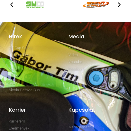
Hírek
Media
GT Cup Series
Képek
Clio Cup Europe
Video
Swift Cup Europe
Youtube
Szilveszter Rally
Facebook
Rally2
Rally3
Skoda Octavia Cup
Karrier
Kapcsolat
Karrierem
Management
Eredmények