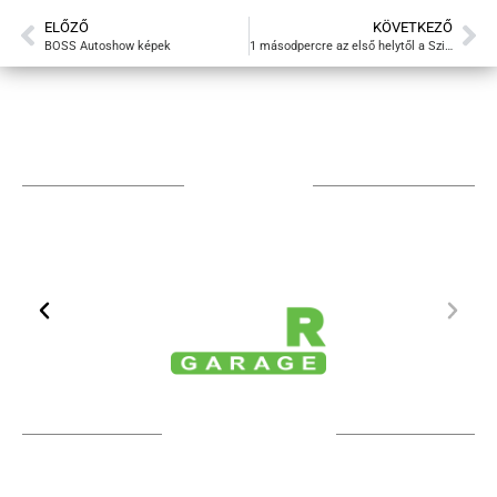
ELŐZŐ
KÖVETKEZŐ
BOSS Autoshow képek
1 másodpercre az első helytől a Szilveszter Rally-n
TÁMOGATÓIM
TOVÁBBI PARTNEREK