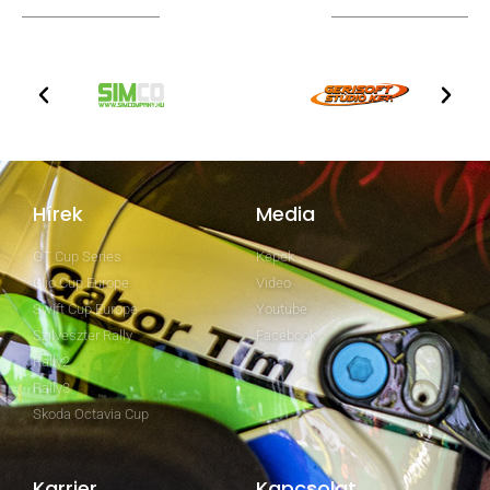
TOVÁBBI PARTNEREK
Hírek
Media
GT Cup Series
Képek
Clio Cup Europe
Video
Swift Cup Europe
Youtube
Szilveszter Rally
Facebook
Rally2
Rally3
Skoda Octavia Cup
Karrier
Kapcsolat