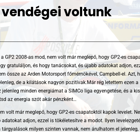
 vendégei voltunk
ott a GP2 2008-as mod, nem volt már meglepő, hogy GP2-es csapa
ogy gratuláljon, és hogy tanácsokat, és újabb adatokat adjon, ezz
tem össze az Arden Motorsport főmérnökével, Campbell-el. Azt, 
lenleg, de a kilátások nagyon pozitívak.
Már rég letettem ezen a 
z jelenleg minden energiámat a SIMCo liga egyengetése, és a kis
rtsd az energia szót akár pénzként…
em volt már meglepő, hogy GP2-es csapatoktól kapok levelet. Nem
 adatokat adjon, ezzel is tökéletesítve a modot. Ilyen levelezg
 tárgyalások milyen szinten vannak, nem árulhatom el jelenleg,