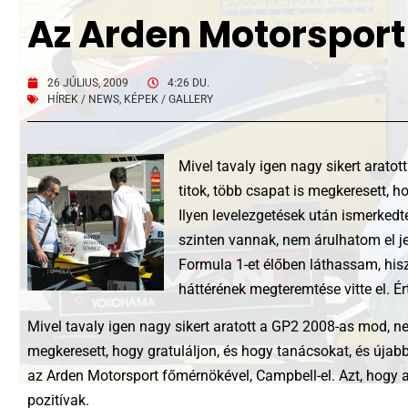
Az Arden Motorsport
26 JÚLIUS, 2009
4:26 DU.
HÍREK / NEWS
,
KÉPEK / GALLERY
Mivel tavaly igen nagy sikert arat
titok, több csapat is megkeresett, h
Ilyen levelezgetések után ismerked
szinten vannak, nem árulhatom el je
Formula 1-et élőben láthassam, his
háttérének megteremtése vitte el. É
Mivel tavaly igen nagy sikert aratott a GP2 2008-as mod, n
megkeresett, hogy gratuláljon, és hogy tanácsokat, és újabb
az Arden Motorsport főmérnökével, Campbell-el. Azt, hogy a
pozitívak.