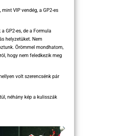
, mint VIP vendég, a GP2-es
k a GP2-es, de a Formula
zsás helyzetüket. Nem
lgoztunk. Örömmel mondhatom,
rról, hogy nem feledkezik meg
ellyen volt szerencsénk pár
etül, néhány kép a kulisszák