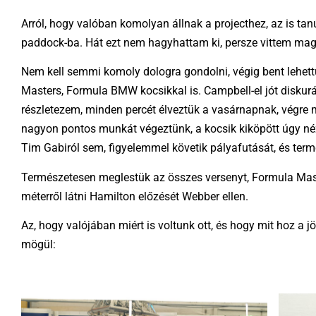
Arról, hogy valóban komolyan állnak a projecthez, az is t
paddock-ba. Hát ezt nem hagyhattam ki, persze vittem mag
Nem kell semmi komoly dologra gondolni, végig bent lehett
Masters, Formula BMW kocsikkal is. Campbell-el jót diskurált
részletezem, minden percét élveztük a vasárnapnak, végr
nagyon pontos munkát végeztünk, a kocsik kiköpött úgy néz
Tim Gabiról sem, figyelemmel követik pályafutását, és term
Természetesen meglestük az összes versenyt, Formula Mast
méterről látni Hamilton előzését Webber ellen.
Az, hogy valójában miért is voltunk ott, és hogy mit hoz a j
mögül: