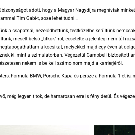
anúbizonyságot adott, hogy a Magyar Nagydíjra meghívtak minket
ammal Tim Gabi-t, sose lehet tudni…
ünk a csapatnál, nézelődhettünk, testközelbe kerültünk nemcsa
unk, mesélt belső „titkok”-ról, ecsetelte a jelenlegi nem túl ró
e megtapogathattam a kocsikat, melyekkel majd egy éven át do
nek ki, mint a szimulátorban. Végezetül Campbell biztosított a
észetesen nekem is be kell számolnom majd a karrierjéről.
ers, Formula BMW, Porsche Kupa és persze a Formula 1-et is, m
övő, még legyen titok, de hamarosan erre is fény derül. És végez