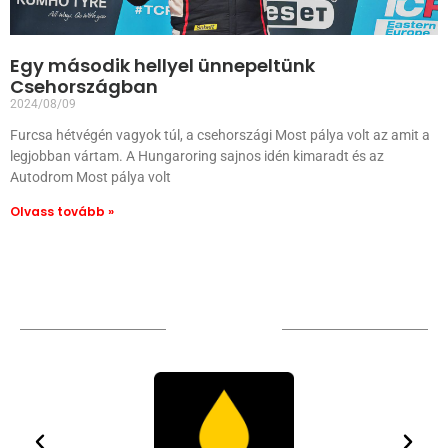
Egy második hellyel ünnepeltünk
Csehországban
2024/08/09
Furcsa hétvégén vagyok túl, a csehországi Most pálya volt az amit a
legjobban vártam. A Hungaroring sajnos idén kimaradt és az
Autodrom Most pálya volt
Olvass tovább »
TÁMOGATÓIM