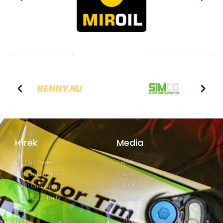
TOVÁBBI PARTNEREK
Hírek
Media
GT Cup Series
Képek
Clio Cup Europe
Video
Swift Cup Europe
Youtube
Szilveszter Rally
Facebook
Rally2
Rally3