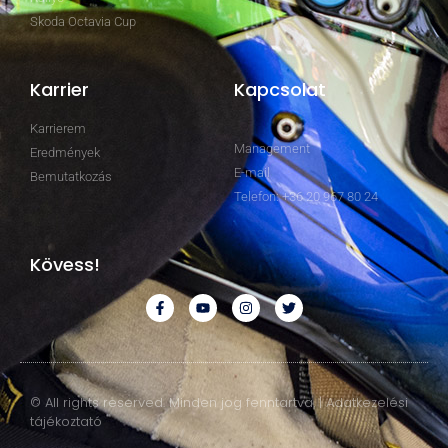
Skoda Octavia Cup
Karrier
Kapcsolat
Karrierem
Management
Eredmények
E-mail
Bemutatkozás
Telefon: +36 20 967 80 24
Kövess!
© All rights reserved. Minden jog fenntartva. | Adatkezelési
tájékoztató