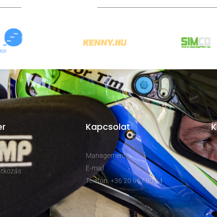
TOVÁBBI PARTNEREK
er
Kapcsolat
K
rem
Management
nyek
E-mail
tkozás
Telefon: +36 20 967 80 24