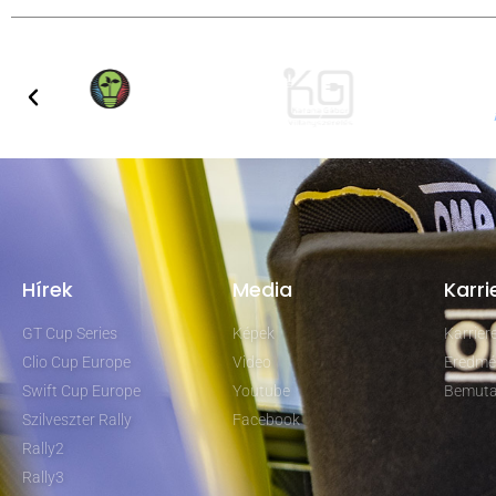
Hírek
Media
Karri
GT Cup Series
Képek
Karrie
Clio Cup Europe
Video
Eredmé
Swift Cup Europe
Youtube
Bemuta
Szilveszter Rally
Facebook
Rally2
Rally3