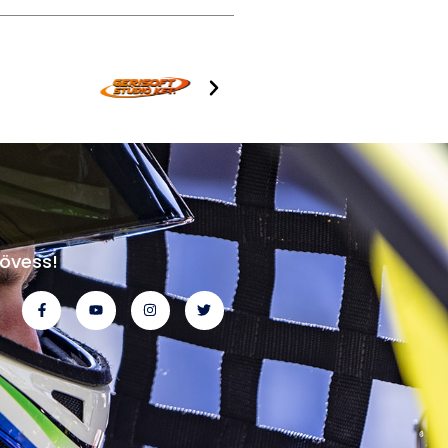
övess!