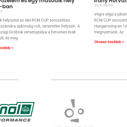
yőzelem és egy második hely
Irány Horvá
a-ban
2015/06/09
13
Végre vége a pihen
k helyszíne az idei RCM CUP sorozatban,
RCM CUP sorozatban
számára újdonság volt, ismeretlen helyszín. A
Hungaroring-en 100
szági Grobnik versenypálya a hetvenes évek
megnyertünk. Az
lt, és meg
Olvass tovább »
ovább »
TÁMOGATÓIM