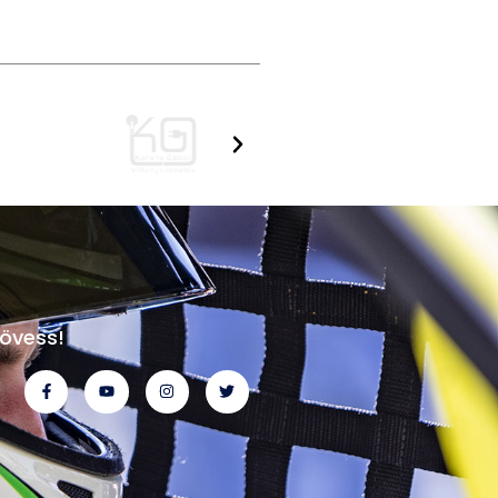
övess!