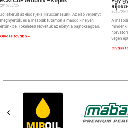
RCM CUP Grobnik – Képek
Egy g
Rijek
2015/06/25
2015/06/
Jól sikerült az első rijekai kiruccanásunk. Az első versenyt
megnyertük, és a második futamon a második helyen
A másodi
értünk be. Tökéletes! Növeltük az előnyt a bajnokságban.
mindenki 
horvátor
Olvass tovább »
végén épü
Olvass t