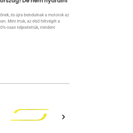
tország! De nem nyaralni
őnek, és újra beindulnak a motorok az
. Mint írtuk, az első hétvégét a
%-osan teljesítettük, mindent