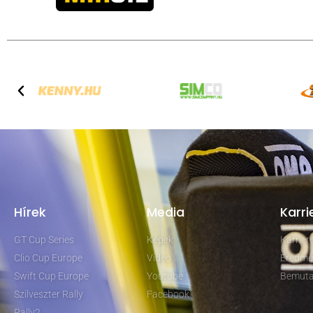
Hírek
Media
Karri
GT Cup Series
Képek
Karrie
Clio Cup Europe
Video
Eredmé
Swift Cup Europe
Youtube
Bemuta
Szilveszter Rally
Facebook
Rally2