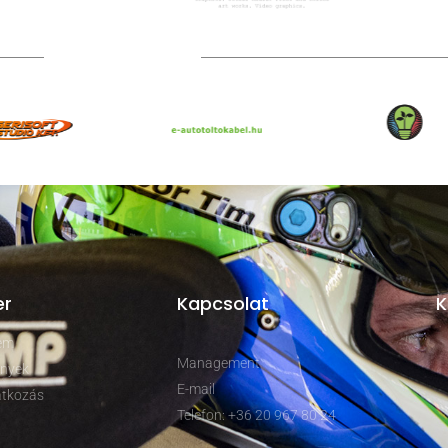
TOVÁBBI PARTNEREK
er
Kapcsolat
K
rem
Management
nyek
E-mail
tkozás
Telefon: +36 20 967 80 24