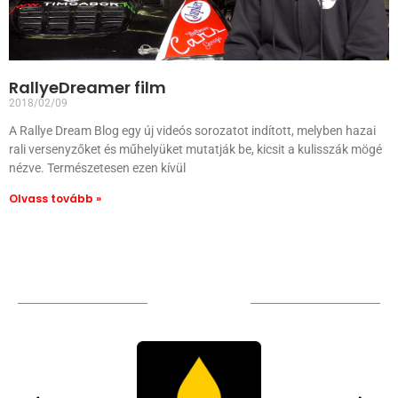
RallyeDreamer film
2018/02/09
A Rallye Dream Blog egy új videós sorozatot indított, melyben hazai
rali versenyzőket és műhelyüket mutatják be, kicsit a kulisszák mögé
nézve. Természetesen ezen kívül
Olvass tovább »
TÁMOGATÓIM