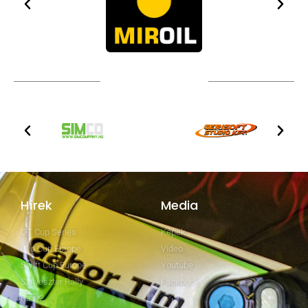
TOVÁBBI PARTNEREK
Hírek
Media
GT Cup Series
Képek
Clio Cup Europe
Video
Swift Cup Europe
Youtube
Szilveszter Rally
Facebook
Rally2