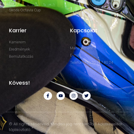
Rally3
Skoda Octavia Cup
Karrier
Kapcsolat
Karrierem
Management
Eredmények
E-mail
Bemutatkozás
Telefon: +36 20 967 80 24
Kövess!
© All rights reserved. Minden jog fenntartva. | Adatkezelési
tájékoztató