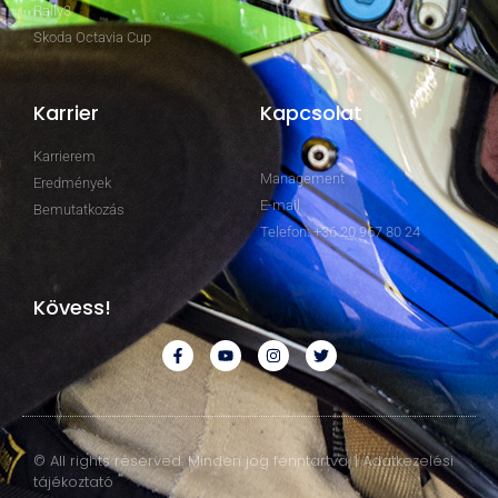
Rally3
Skoda Octavia Cup
Karrier
Kapcsolat
Karrierem
Management
Eredmények
E-mail
Bemutatkozás
Telefon: +36 20 967 80 24
Kövess!
© All rights reserved. Minden jog fenntartva. | Adatkezelési
tájékoztató