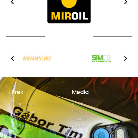
TOVÁBBI PARTNEREK
Hírek
Media
GT Cup Series
Képek
Clio Cup Europe
Video
Swift Cup Europe
Youtube
Szilveszter Rally
Facebook
Rally2