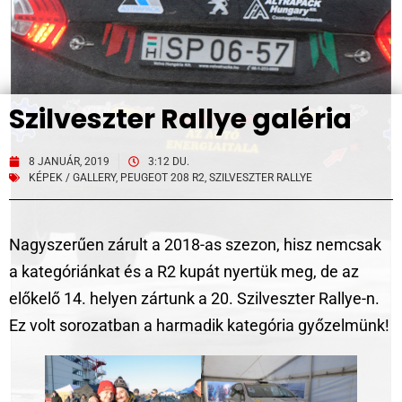
Szilveszter Rallye galéria
8 JANUÁR, 2019
3:12 DU.
KÉPEK / GALLERY
,
PEUGEOT 208 R2
,
SZILVESZTER RALLYE
Nagyszerűen zárult a 2018-as szezon, hisz nemcsak
a kategóriánkat és a R2 kupát nyertük meg, de az
előkelő 14. helyen zártunk a 20. Szilveszter Rallye-n.
Ez volt sorozatban a harmadik kategória győzelmünk!