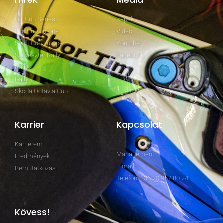
GT Cup Series
Képek
Clio Cup Europe
Video
Swift Cup Europe
Youtube
Szilveszter Rally
Facebook
Rally2
Rally3
Skoda Octavia Cup
Karrier
Kapcsolat
Karrierem
Management
Eredmények
E-mail
Bemutatkozás
Telefon: +36 20 967 80 24
Kövess!