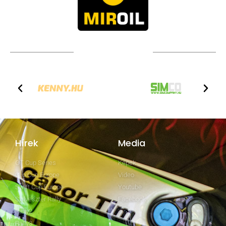
TOVÁBBI PARTNEREK
Hírek
Media
GT Cup Series
Képek
Clio Cup Europe
Video
Swift Cup Europe
Youtube
Szilveszter Rally
Facebook
Rally2
Rally3