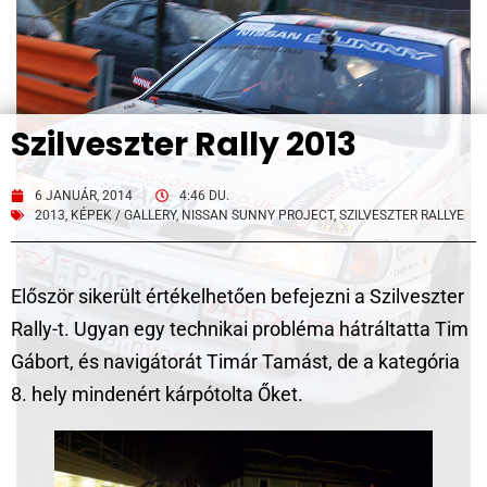
Szilveszter Rally 2013
6 JANUÁR, 2014
4:46 DU.
2013
,
KÉPEK / GALLERY
,
NISSAN SUNNY PROJECT
,
SZILVESZTER RALLYE
Először sikerült értékelhetően befejezni a Szilveszter
Rally-t. Ugyan egy technikai probléma hátráltatta Tim
Gábort, és navigátorát Timár Tamást, de a kategória
8. hely mindenért kárpótolta Őket.