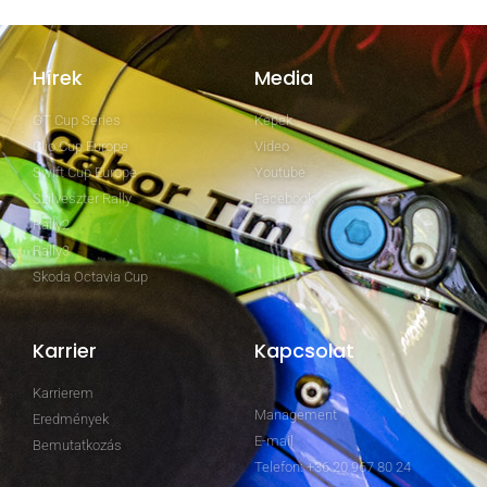
Hírek
Media
GT Cup Series
Képek
Clio Cup Europe
Video
Swift Cup Europe
Youtube
Szilveszter Rally
Facebook
Rally2
Rally3
Skoda Octavia Cup
Karrier
Kapcsolat
Karrierem
Management
Eredmények
E-mail
Bemutatkozás
Telefon: +36 20 967 80 24