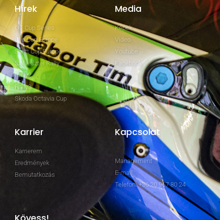
Hírek
Media
GT Cup Series
Képek
Clio Cup Europe
Video
Swift Cup Europe
Youtube
Szilveszter Rally
Facebook
Rally2
Rally3
Skoda Octavia Cup
Karrier
Kapcsolat
Karrierem
Management
Eredmények
E-mail
Bemutatkozás
Telefon: +36 20 967 80 24
Kövess!