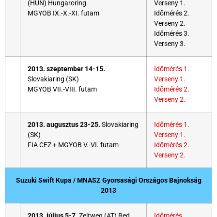
(HUN) Hungaroring
Verseny 1.
MGYOB IX.-X.-XI. futam
Időmérés 2.
Verseny 2.
Időmérés 3.
Verseny 3.
2013. szeptember 14-15.
Időmérés 1.
Slovakiaring (SK)
Verseny 1.
MGYOB VII.-VIII. futam
Időmérés 2.
Verseny 2.
2013. augusztus 23-25.
Slovakiaring
Időmérés 1.
(SK)
Verseny 1.
FIA CEZ + MGYOB V.-VI. futam
Időmérés 2.
Verseny 2.
Suzuki Swift Kupa / MNASZ Gyorsasági Országos Bajnokság
2013
2013. július 5-7.
Zeltweg (AT) Red
Időmérés