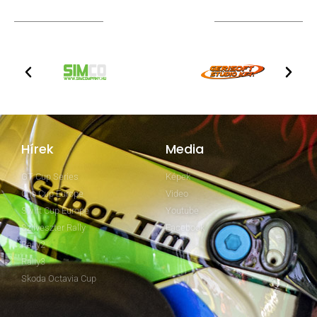
TOVÁBBI PARTNEREK
Hírek
Media
GT Cup Series
Képek
Clio Cup Europe
Video
Swift Cup Europe
Youtube
Szilveszter Rally
Facebook
Rally2
Rally3
Skoda Octavia Cup