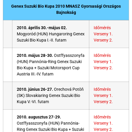
Genex Suzuki Bio Kupa 2010
MNASZ Gyorsasági Országos
Bajnokság
2010. április 30.-május 02.
Időmérés
Mogyoród (HUN) Hungaroring Genex
Verseny 1.
Suzuki Bio Kupa I.-II. futam
Verseny 2.
2010. május 28-30.
Ostffyasszonyfa
Időmérés
(HUN) Pannónia-Ring Genex Suzuki
Verseny 1.
Bio Kupa + Suzuki Motorsport Cup
Verseny 2.
Austria III.-IV. futam
2010. június 26-27.
Orechová Potôň
Időmérés
(SK) Slovakiaring Genex Suzuki Bio
Verseny 1.
Kupa V.-VI. futam
Verseny 2.
2010. augusztus 27-29.
Időmérés
Ostffyasszonyfa (HUN) Pannónia-
Verseny 1.
Ring Genex Suzuki Bio Kupa + Suzuki
Verseny 2.