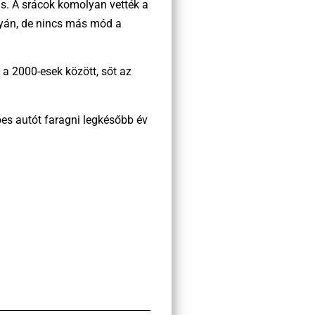
ás. A srácok komolyan vették a
ályán, de nincs más mód a
 a 2000-esek között, sőt az
pes autót faragni legkésőbb év