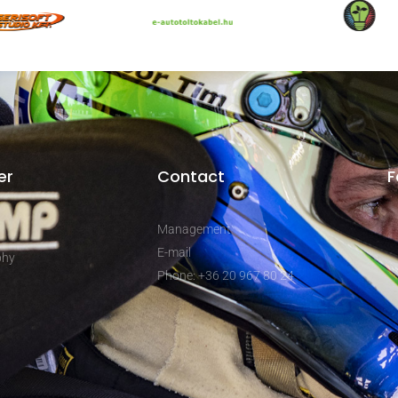
er
Contact
F
Management
E-mail
phy
Phone: +36 20 967 80 24