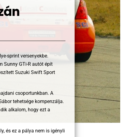
ázán
lye-sprint versenyekbe.
n Sunny GTi-R autót épít
készített Suzuki Swift Sport
majdani csoportunkban. A
 Gábor tehetsége kompenzálja.
adik alkalom, hogy ezt a
y, és ez a pálya nem is igényli