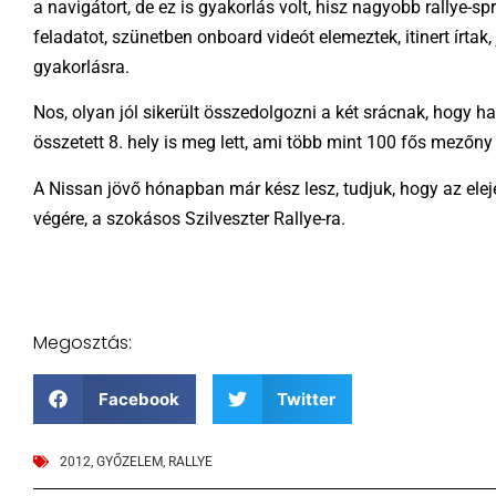
a navigátort, de ez is gyakorlás volt, hisz nagyobb rallye
feladatot, szünetben onboard videót elemeztek, itinert írt
gyakorlásra.
Nos, olyan jól sikerült összedolgozni a két srácnak, hogy 
összetett 8. hely is meg lett, ami több mint 100 fős mezőn
A Nissan jövő hónapban már kész lesz, tudjuk, hogy az elej
végére, a szokásos Szilveszter Rallye-ra.
Megosztás:
Facebook
Twitter
2012
,
GYŐZELEM
,
RALLYE