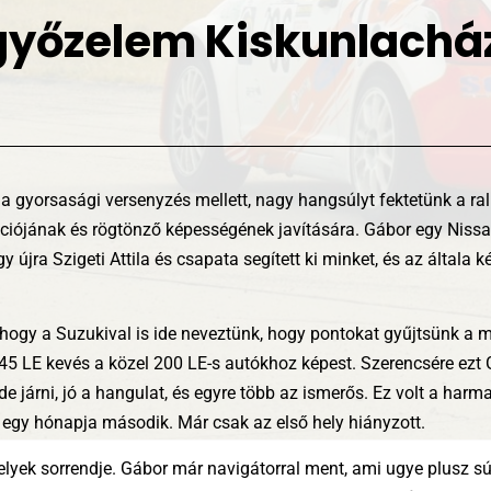
 győzelem Kiskunlach
a gyorsasági versenyzés mellett, nagy hangsúlyt fektetünk a ral
ációjának és rögtönző képességének javítására. Gábor egy Nissa
gy újra Szigeti Attila és csapata segített ki minket, és az általa 
 hogy a Suzukival is ide neveztünk, hogy pontokat gyűjtsünk a 
145 LE kevés a közel 200 LE-s autókhoz képest. Szerencsére ezt
de járni, jó a hangulat, és egyre több az ismerős. Ez volt a harm
 egy hónapja második. Már csak az első hely hiányzott.
lyek sorrendje. Gábor már navigátorral ment, ami ugye plusz súl