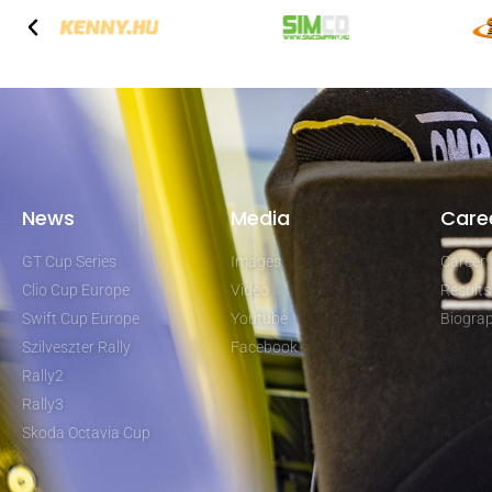
News
Media
Care
GT Cup Series
Images
Career
Clio Cup Europe
Video
Results
Swift Cup Europe
Youtube
Biogra
Szilveszter Rally
Facebook
Rally2
Rally3
Skoda Octavia Cup