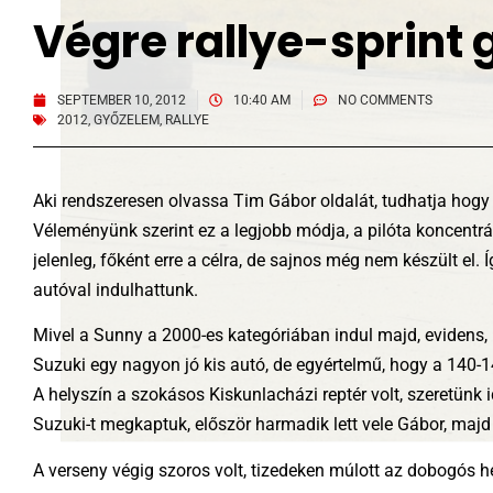
Végre rallye-sprint
SEPTEMBER 10, 2012
10:40 AM
NO COMMENTS
2012
,
GYŐZELEM
,
RALLYE
Aki rendszeresen olvassa Tim Gábor oldalát, tudhatja hogy 
Véleményünk szerint ez a legjobb módja, a pilóta koncentr
jelenleg, főként erre a célra, de sajnos még nem készült el. Í
autóval indulhattunk.
Mivel a Sunny a 2000-es kategóriában indul majd, evidens,
Suzuki egy nagyon jó kis autó, de egyértelmű, hogy a 140-
A helyszín a szokásos Kiskunlacházi reptér volt, szeretünk i
Suzuki-t megkaptuk, először harmadik lett vele Gábor, majd
A verseny végig szoros volt, tizedeken múlott az dobogós he