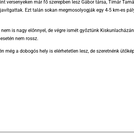
-sprint versenyeken már fő szerepben lesz Gábor társa, Tímár Tam
ak, javítgattak. Ezt talán sokan megmosolyogják egy 4-5 km-es p
ha nem is nagy előnnyel, de végre ismét győztünk Kiskunlacházán
y esetén nem rossz.
én még a dobogós hely is elérhetetlen lesz, de szeretnénk ütőké