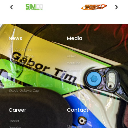
News
Media
GT Cup Series
Images
Clio Cup Europe
Video
Swift Cup Europe
Youtube
Szilveszter Rally
Facebook
Rally2
Rally3
Skoda Octavia Cup
Career
Contact
Career
Management
Results