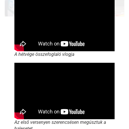
A hétvége összefoglaló vlogja
Az első versenyen szerencsésen megúsztuk a
balesetet