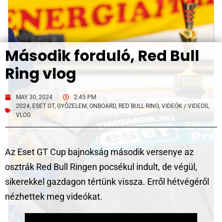
Második forduló, Red Bull
Ring vlog
MAY 30, 2024
2:45 PM
2024
,
ESET GT
,
GYŐZELEM
,
ONBOARD
,
RED BULL RING
,
VIDEÓK / VIDEOS
,
VLOG
Az Eset GT Cup bajnokság második versenye az
osztrák Red Bull Ringen pocsékul indult, de végül,
sikerekkel gazdagon tértünk vissza. Erről hétvégéről
nézhettek meg videókat.