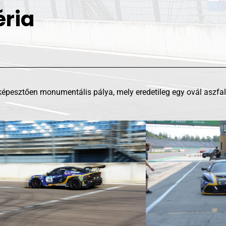
éria
épesztően monumentális pálya, mely eredetileg egy ovál aszfaltc