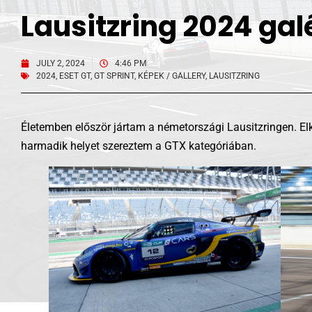
Lausitzring 2024 gal
JULY 2, 2024
4:46 PM
2024
,
ESET GT
,
GT SPRINT
,
KÉPEK / GALLERY
,
LAUSITZRING
Életemben először jártam a németországi Lausitzringen. Elk
harmadik helyet szereztem a GTX kategóriában.