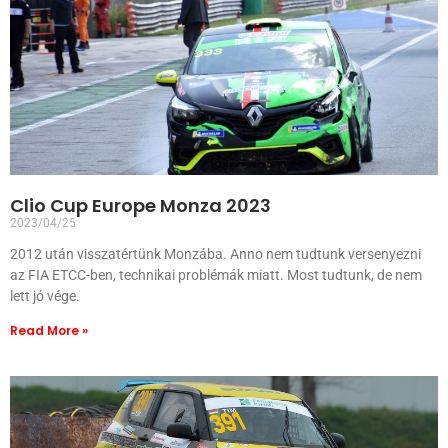
Clio Cup Europe Monza 2023
2023/04/25
2012 után visszatértünk Monzába. Anno nem tudtunk versenyezni
az FIA ETCC-ben, technikai problémák miatt. Most tudtunk, de nem
lett jó vége.
Read More »