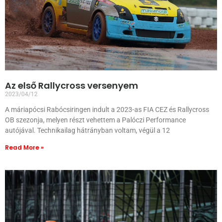
Az első Rallycross versenyem
2023/04/12
A máriapócsi Rabócsiringen indult a 2023-as FIA CEZ és Rallycross
OB szezonja, melyen részt vehettem a Palóczi Performance
autójával. Technikailag hátrányban voltam, végül a 12
Read More »