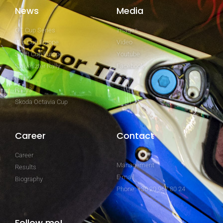
News
Media
GT Cup Series
Images
Clio Cup Europe
Video
Swift Cup Europe
Youtube
Szilveszter Rally
Facebook
Rally2
Rally3
Skoda Octavia Cup
Career
Contact
Career
Management
Results
E-mail
Biography
Phone: +36 20 967 80 24
Follow me!