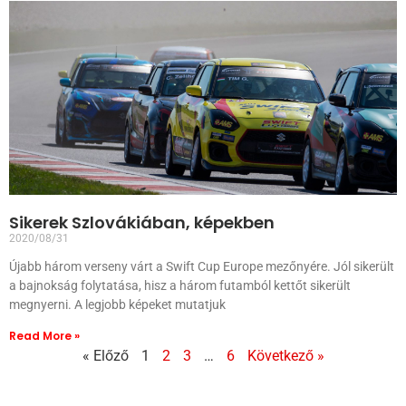
Sikerek Szlovákiában, képekben
2020/08/31
Újabb három verseny várt a Swift Cup Europe mezőnyére. Jól sikerült
a bajnokság folytatása, hisz a három futamból kettőt sikerült
megnyerni. A legjobb képeket mutatjuk
Read More »
« Előző
1
2
3
…
6
Következő »