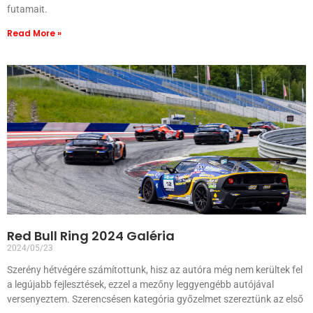
futamait.
Read More »
Red Bull Ring 2024 Galéria
2024/05/23
Szerény hétvégére számítottunk, hisz az autóra még nem kerültek fel
a legújabb fejlesztések, ezzel a mezőny leggyengébb autójával
versenyeztem. Szerencsésen kategória győzelmet szereztünk az első