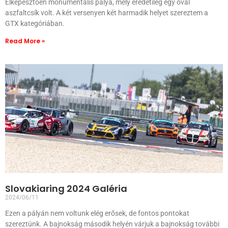
Elképesztően monumentális pálya, mely eredetileg egy ovál
aszfaltcsík volt. A két versenyen két harmadik helyet szereztem a
GTX kategóriában.
Read More »
Slovakiaring 2024 Galéria
2024/06/11
Ezen a pályán nem voltunk elég erősek, de fontos pontokat
szereztünk. A bajnokság második helyén várjuk a bajnokság további