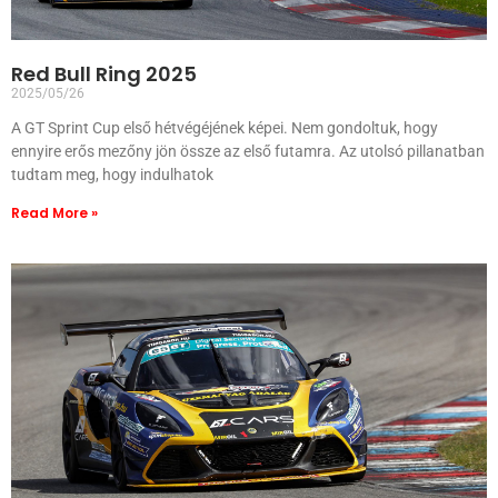
Red Bull Ring 2025
2025/05/26
A GT Sprint Cup első hétvégéjének képei. Nem gondoltuk, hogy
ennyire erős mezőny jön össze az első futamra. Az utolsó pillanatban
tudtam meg, hogy indulhatok
Read More »