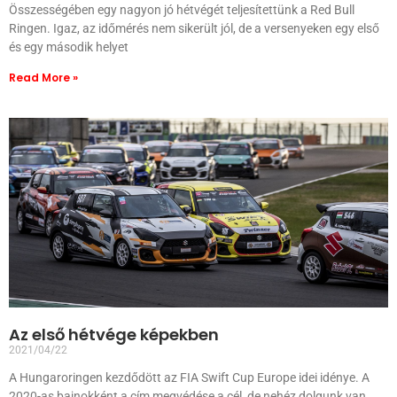
Összességében egy nagyon jó hétvégét teljesítettünk a Red Bull
Ringen. Igaz, az időmérés nem sikerült jól, de a versenyeken egy első
és egy második helyet
Read More »
Az első hétvége képekben
2021/04/22
A Hungaroringen kezdődött az FIA Swift Cup Europe idei idénye. A
2020-as bajnokként a cím megvédése a cél, de nehéz dolgunk van.