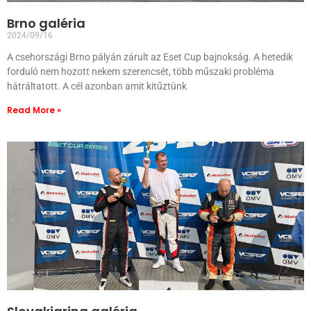
Brno galéria
2024/09/16
A csehországi Brno pályán zárult az Eset Cup bajnokság. A hetedik
forduló nem hozott nekem szerencsét, több műszaki probléma
hátráltatott. A cél azonban amit kitűztünk
Read More »