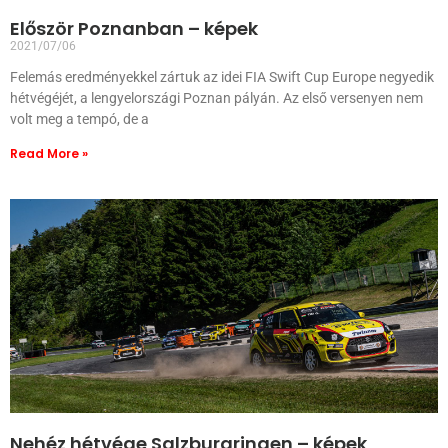
Először Poznanban – képek
2021/07/06
Felemás eredményekkel zártuk az idei FIA Swift Cup Europe negyedik
hétvégéjét, a lengyelországi Poznan pályán. Az első versenyen nem
volt meg a tempó, de a
Read More »
Nehéz hétvége Salzburgringen – képek