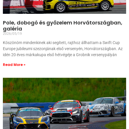
Pole, dobogó és győzelem Horvátországban,
galéria
2026/05/19
Köszönöm mindenkinek aki segített, rajthoz állhattam a Swift Cup
Europe jubileumi szezonjának első versenyén, Horvátországban. Az
idén 20 éves márkakupa első hétvégéje a Grobnik versenypályán
Read More »