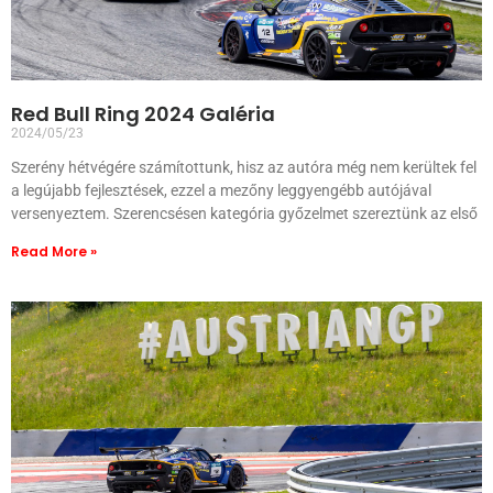
Red Bull Ring 2024 Galéria
2024/05/23
Szerény hétvégére számítottunk, hisz az autóra még nem kerültek fel
a legújabb fejlesztések, ezzel a mezőny leggyengébb autójával
versenyeztem. Szerencsésen kategória győzelmet szereztünk az első
Read More »