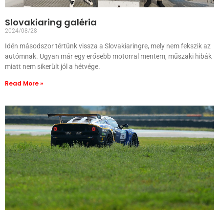
Slovakiaring galéria
2024/08/28
Idén másodszor tértünk vissza a Slovakiaringre, mely nem fekszik az
autómnak. Ugyan már egy erősebb motorral mentem, műszaki hibák
miatt nem sikerült jól a hétvége.
Read More »