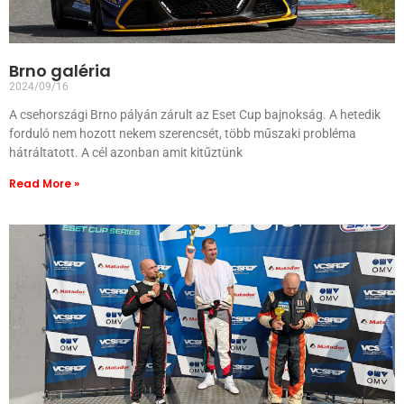
Brno galéria
2024/09/16
A csehországi Brno pályán zárult az Eset Cup bajnokság. A hetedik
forduló nem hozott nekem szerencsét, több műszaki probléma
hátráltatott. A cél azonban amit kitűztünk
Read More »