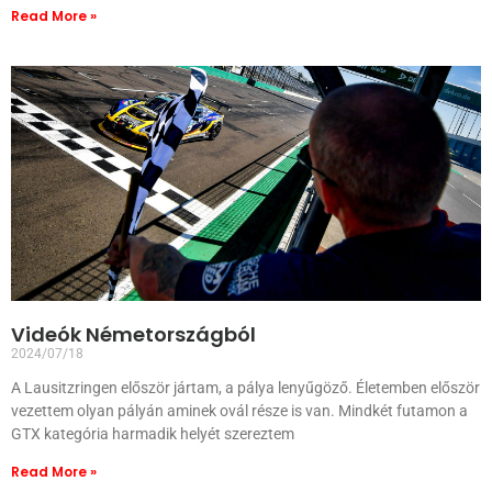
Read More »
Videók Németországból
2024/07/18
A Lausitzringen először jártam, a pálya lenyűgöző. Életemben először
vezettem olyan pályán aminek ovál része is van. Mindkét futamon a
GTX kategória harmadik helyét szereztem
Read More »