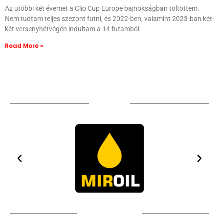
Az utóbbi két évemet a Clio Cup Europe bajnokságban töltöttem.
Nem tudtam teljes szezont futni, és 2022-ben, valamint 2023-ban két-
két versenyhétvégén indultam a 14 futamból.
Read More »
Sponsors
Technical partners