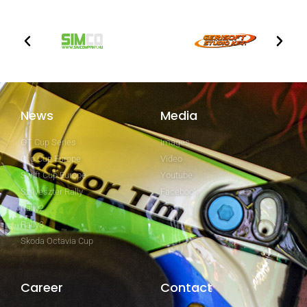
News
Media
GT Cup Series
Images
Clio Cup Europe
Video
Swift Cup Europe
Youtube
Szilveszter Rally
Facebook
Rally2
Rally3
Skoda Octavia Cup
Career
Contact