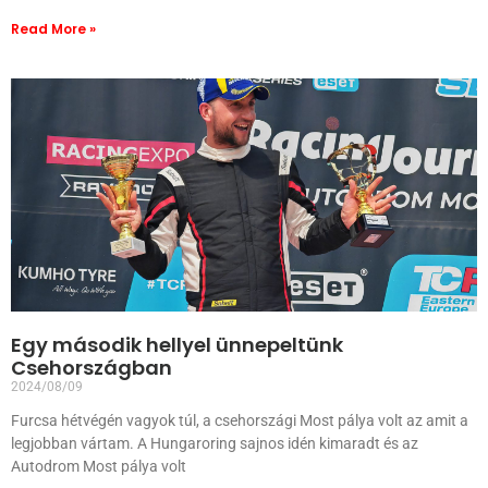
Read More »
Egy második hellyel ünnepeltünk
Csehországban
2024/08/09
Furcsa hétvégén vagyok túl, a csehországi Most pálya volt az amit a
legjobban vártam. A Hungaroring sajnos idén kimaradt és az
Autodrom Most pálya volt