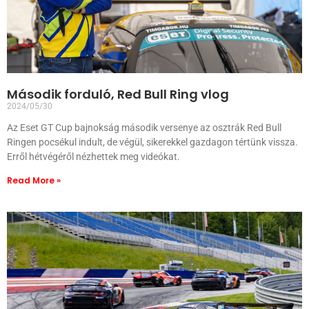
Második forduló, Red Bull Ring vlog
2024/05/30
Az Eset GT Cup bajnokság második versenye az osztrák Red Bull
Ringen pocsékul indult, de végül, sikerekkel gazdagon tértünk vissza.
Erről hétvégéről nézhettek meg videókat.
Read More »