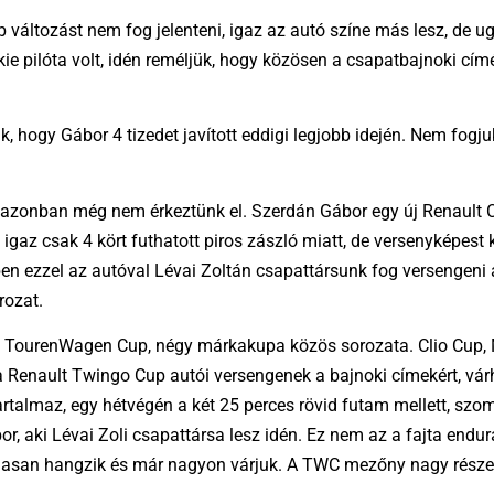
 változást nem fog jelenteni, igaz az autó színe más lesz, de 
kie pilóta volt, idén reméljük, hogy közösen a csapatbajnoki cím
k, hogy Gábor 4 tizedet javított eddigi legjobb idején. Nem fog
 azonban még nem érkeztünk el. Szerdán Gábor egy új Renault C
, igaz csak 4 kört futhatott piros zászló miatt, de versenyképest
ben ezzel az autóval Lévai Zoltán csapattársunk fog versenge
rozat.
 TourenWagen Cup, négy márkakupa közös sorozata. Clio Cup, Mi
a Renault Twingo Cup autói versengenek a bajnoki címekért, vá
almaz, egy hétvégén a két 25 perces rövid futam mellett, szo
bor, aki Lévai Zoli csapattársa lesz idén. Ez nem az a fajta endu
asan hangzik és már nagyon várjuk. A TWC mezőny nagy része it