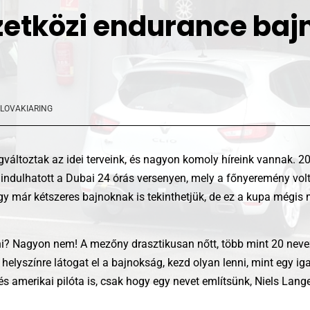
etközi endurance baj
LOVAKIARING
gváltoztak az idei terveink, és nagyon komoly híreink vannak.
 indulhatott a Dubai 24 órás versenyen, mely a főnyeremény volt
gy már kétszeres bajnoknak is tekinthetjük, de ez a kupa mégis
 Nagyon nem! A mezőny drasztikusan nőtt, több mint 20 nevezés
 7 helyszínre látogat el a bajnokság, kezd olyan lenni, mint egy i
és amerikai pilóta is, csak hogy egy nevet említsünk, Niels Lan