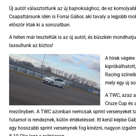
Új autót választottunk az új bajnoksághoz, de ez komolyabb
Csapattársunk idén is Forrai Gábor, aki tavaly a legjobb roo
először írtak ki a sorozatban.
A héten már teszteltük is az új autót, és büszkén mondhatju
lassultunk az biztos!
A hírek végére
kipróbálhatott
Racing színei
mely egy új so
A TWC, azaz a
Cruze Cup és 
mezőnyben. A TWC azonban nemcsak sprint versenyeket tart
futamot is rendeznek, külön értékeléssel. Itt kerül képbe Gá
egy hosszabb sprint versenynek fog kinézni, nagyon izgalm