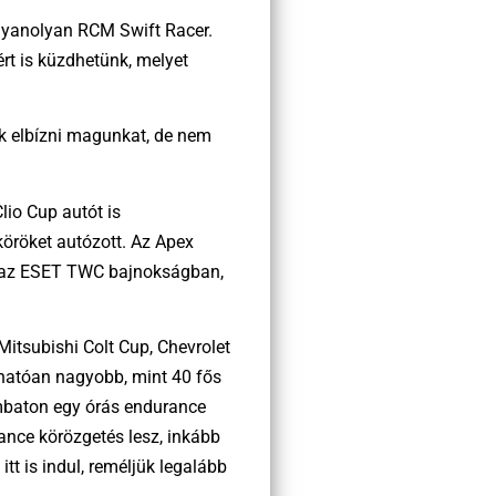
ugyanolyan RCM Swift Racer.
ért is küzdhetünk, melyet
juk elbízni magunkat, de nem
lio Cup autót is
 köröket autózott. Az Apex
ni az ESET TWC bajnokságban,
tsubishi Colt Cup, Chevrolet
rhatóan nagyobb, mint 40 fős
mbaton egy órás endurance
rance körözgetés lesz, inkább
t is indul, reméljük legalább