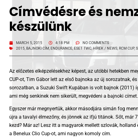
Címvédésre és nemz
készülünk
MARCH 5, 2015
4:18 PM
NO COMMENTS
2015
,
BAJNOKI CÍM
,
ENDURANCE
,
ESET TWC
,
HÍREK / NEWS
,
RCM CUP
,
S
Az előzetes elképzelésekhez képest, az utóbbi hetekben me
CUP-ot, Tim Gábor lett az első bajnoka az új sorozatnak, és
sorozatban, a Suzuki Swift Kupában is volt bajnok (2011) í
ami még senkinek nem sikerült, megvédeni a bajnoki címet.
Egyszer már megnyertük, akkor másodjára simán fog menni?
újra a tavalyi élmezőny, és jönnek az ifjú titánok. Sőt, már
kezd? Már az! Lesz itt a magyarok mellett szlovák, holland 
a Benelux Clio Cup-ot, ami nagyon komoly cím.