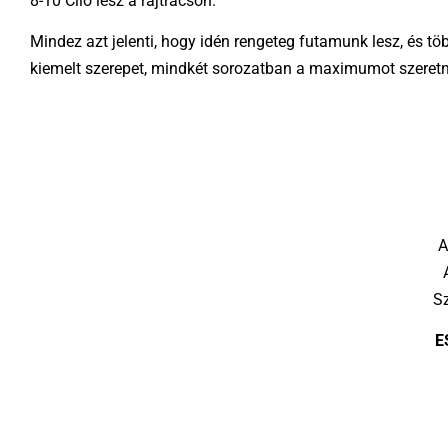
8-10 Clio lesz a rajtrácson.
Mindez azt jelenti, hogy idén rengeteg futamunk lesz, és t
kiemelt szerepet, mindkét sorozatban a maximumot szeretn
A
Sz
E