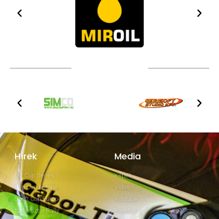
TOVÁBBI PARTNEREK
Hírek
Media
GT Cup Series
Képek
Clio Cup Europe
Video
Swift Cup Europe
Youtube
Szilveszter Rally
Facebook