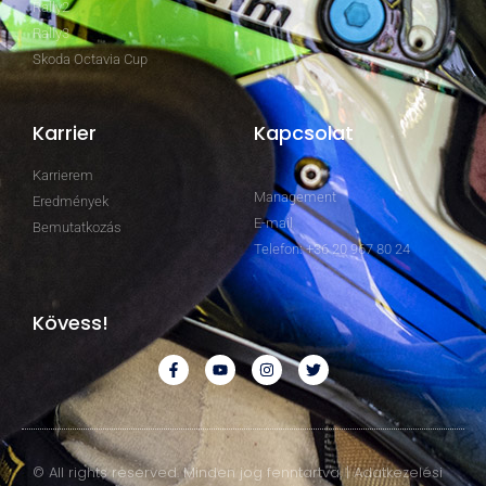
Rally2
Rally3
Skoda Octavia Cup
Karrier
Kapcsolat
Karrierem
Management
Eredmények
E-mail
Bemutatkozás
Telefon: +36 20 967 80 24
Kövess!
© All rights reserved. Minden jog fenntartva. | Adatkezelési