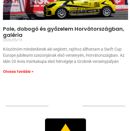
Pole, dobogó és győzelem Horvátországban,
galéria
2026/05/19
Köszönöm mindenkinek aki segített, rajthoz állhattam a Swift Cup
Europe jubileumi szezonjának első versenyén, Horvátországban. Az
idén 20 éves márkakupa első hétvégéje a Grobnik versenypályán
Olvass tovább »
TÁMOGATÓIM