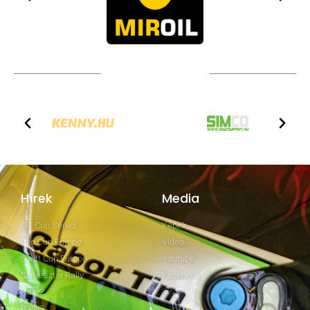
TOVÁBBI PARTNEREK
Hírek
Media
GT Cup Series
Képek
Clio Cup Europe
Video
Swift Cup Europe
Youtube
Szilveszter Rally
Facebook
Rally2
Rally3