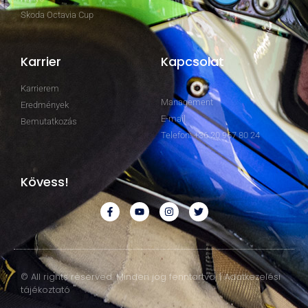
Skoda Octavia Cup
Karrier
Kapcsolat
Karrierem
Management
Eredmények
E-mail
Bemutatkozás
Telefon: +36 20 967 80 24
Kövess!
© All rights reserved. Minden jog fenntartva. | Adatkezelési
tájékoztató