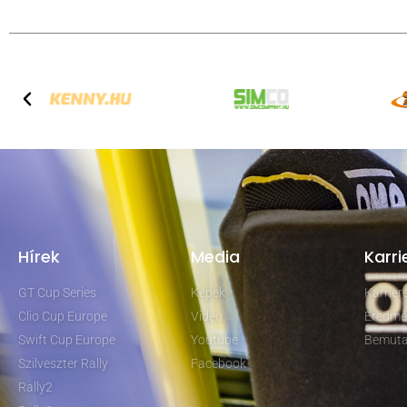
Hírek
Media
Karri
GT Cup Series
Képek
Karrie
Clio Cup Europe
Video
Eredmé
Swift Cup Europe
Youtube
Bemuta
Szilveszter Rally
Facebook
Rally2