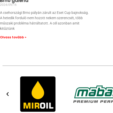
Brno galéria
2024/09/16
A csehországi Brno pályán zárult az Eset Cup bajnokság.
A hetedik forduló nem hozott nekem szerencsét, több
műszaki probléma hátráltatott. A cél azonban amit
kitűztünk
Olvass tovább »