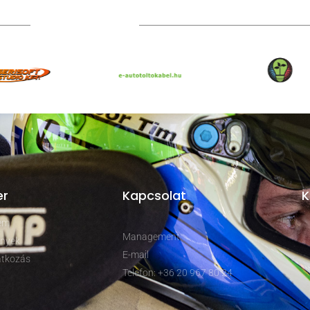
TOVÁBBI PARTNEREK
er
Kapcsolat
K
rem
Management
nyek
E-mail
tkozás
Telefon: +36 20 967 80 24