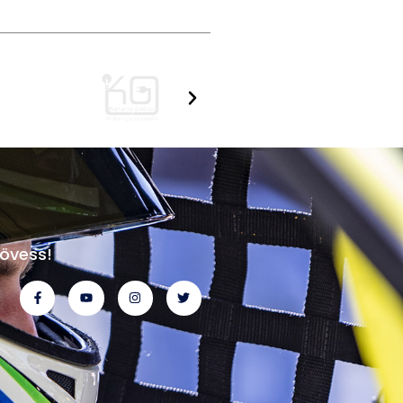
övess!