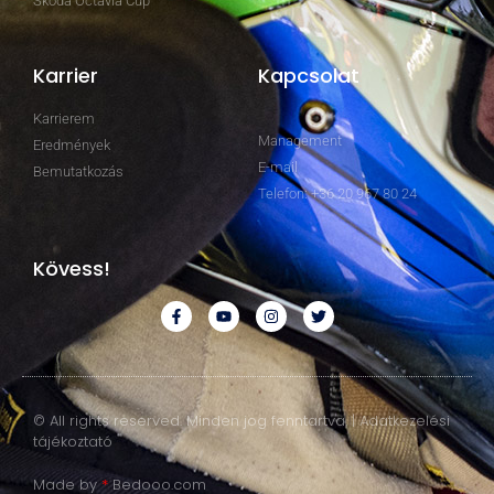
Skoda Octavia Cup
Karrier
Kapcsolat
Karrierem
Management
Eredmények
E-mail
Bemutatkozás
Telefon: +36 20 967 80 24
Kövess!
© All rights reserved. Minden jog fenntartva. | Adatkezelési
tájékoztató
Made by
*
Bedooo.com