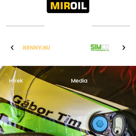
TOVÁBBI PARTNEREK
Hírek
Media
GT Cup Series
Képek
Clio Cup Europe
Video
Swift Cup Europe
Youtube
Szilveszter Rally
Facebook
Rally2
Rally3