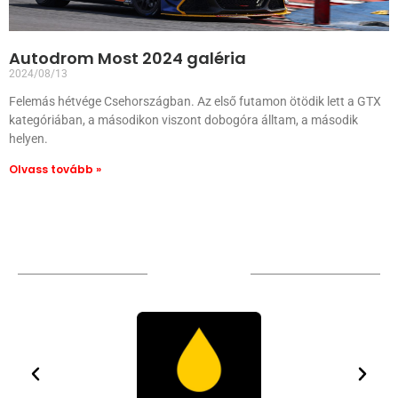
Autodrom Most 2024 galéria
2024/08/13
Felemás hétvége Csehországban. Az első futamon ötödik lett a GTX
kategóriában, a másodikon viszont dobogóra álltam, a második
helyen.
Olvass tovább »
TÁMOGATÓIM