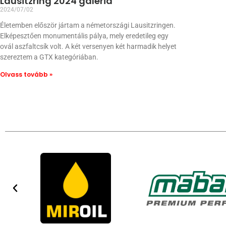
Lausitzring 2024 galéria
2024/07/02
Életemben először jártam a németországi Lausitzringen.
Elképesztően monumentális pálya, mely eredetileg egy
ovál aszfaltcsík volt. A két versenyen két harmadik helyet
szereztem a GTX kategóriában.
Olvass tovább »