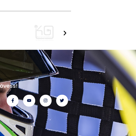
övess!