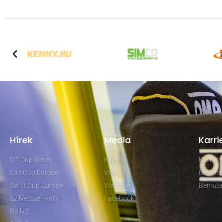
Hírek
Media
Karri
GT Cup Series
Képek
Karrie
Clio Cup Europe
Video
Eredmé
Swift Cup Europe
Youtube
Bemuta
Szilveszter Rally
Facebook
Rally2