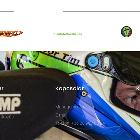
TOVÁBBI PARTNEREK
er
Kapcsolat
K
rem
Management
nyek
E-mail
tkozás
Telefon: +36 20 967 80 24