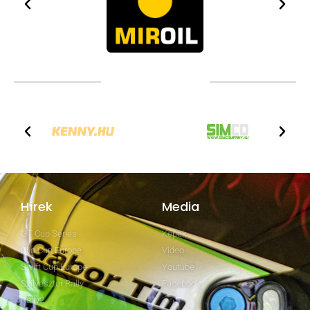
TOVÁBBI PARTNEREK
Hírek
Media
GT Cup Series
Képek
Clio Cup Europe
Video
Swift Cup Europe
Youtube
Szilveszter Rally
Facebook
Rally2