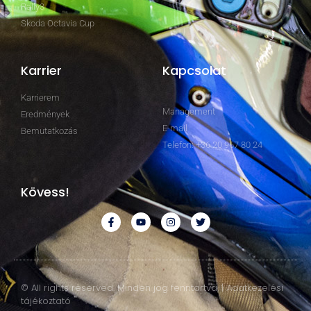
Rally3
Skoda Octavia Cup
Karrier
Kapcsolat
Karrierem
Management
Eredmények
E-mail
Bemutatkozás
Telefon: +36 20 967 80 24
Kövess!
© All rights reserved. Minden jog fenntartva. | Adatkezelési
tájékoztató