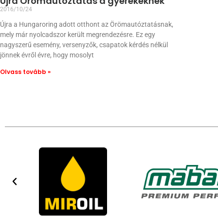
Újra Örömautóztatás a gyerekeknek
2016/10/24
Újra a Hungaroring adott otthont az Örömautóztatásnak,
mely már nyolcadszor került megrendezésre. Ez egy
nagyszerű esemény, versenyzők, csapatok kérdés nélkül
jönnek évről évre, hogy mosolyt
Olvass tovább »