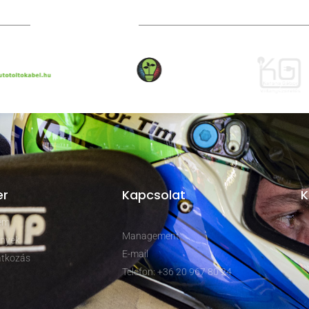
TOVÁBBI PARTNEREK
er
Kapcsolat
K
rem
Management
nyek
E-mail
tkozás
Telefon: +36 20 967 80 24