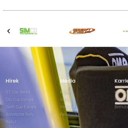
Hírek
Media
Karri
GT Cup Series
Képek
Karrie
Clio Cup Europe
Video
Eredmé
Swift Cup Europe
Youtube
Bemuta
Szilveszter Rally
Facebook
Rally2