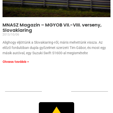
MNASZ Magazin – MGYOB VII.-VIII. verseny,
Slovakiaring
2013/10/06
Alighogy eljöttünk a Slovakiaring-ről, máris mehettünk vissza. Az
előző fordulóban dupla győzelmet szerzett Tim Gábor, és most egy
másik autóval, egy Suzuki Swift S1600-al megismételte
Olvass tovább »
TÁMOGATÓIM