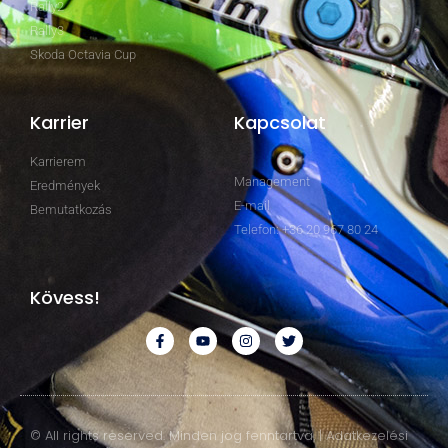
Rally2
Rally3
Skoda Octavia Cup
Karrier
Kapcsolat
Karrierem
Management
Eredmények
E-mail
Bemutatkozás
Telefon: +36 20 967 80 24
Kövess!
© All rights reserved. Minden jog fenntartva. | Adatkezelési