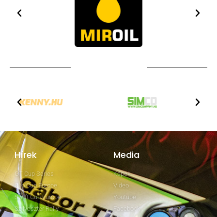
TOVÁBBI PARTNEREK
Hírek
Media
GT Cup Series
Képek
Clio Cup Europe
Video
Swift Cup Europe
Youtube
Szilveszter Rally
Facebook