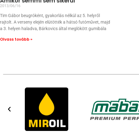
Amikor semmi sem sikerül
2013/06/16
Tim Gábor beugróként, gyakorlás nélkül az 5. helyről
rajtolt. A verseny elején elütötték a hátsó futóművet, majd
a 3. helyen haladva, Bárkovics által meglökött gumibála
Olvass tovább »