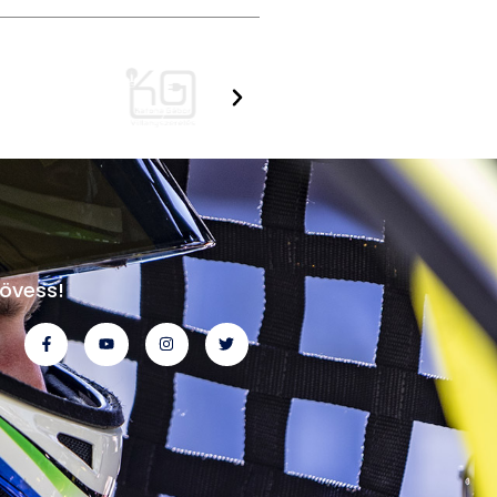
övess!