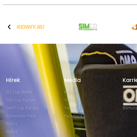
Hírek
Media
Karri
GT Cup Series
Képek
Karrie
Clio Cup Europe
Video
Eredmé
Swift Cup Europe
Youtube
Bemuta
Szilveszter Rally
Facebook
Rally2
Rally3