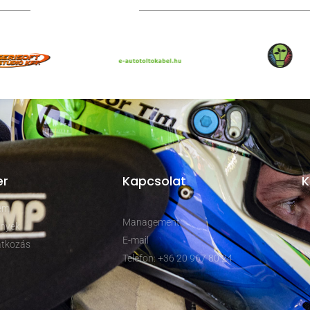
TOVÁBBI PARTNEREK
er
Kapcsolat
K
rem
Management
nyek
E-mail
tkozás
Telefon: +36 20 967 80 24