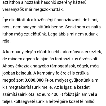
azt itthon a hozzánk hasonló szerény hátterű
versenyzők már megszokhatták.
Így elindítottuk a közösségi finanszírozást, de hinni,
nos… nem nagyon hittünk benne. Senki nem csinálta
itthon még ezt előttünk. Legalábbis mi nem tudunk
róla.
A kampány elején előbb kisebb adományok érkeztek,
de minden egyen felajánlás fantasztikus érzés volt.
Ahogy érkeztek nagyobb támogatások, cégek, még
jobban beindult. A kampány felére el is értük a
megcélzott
3.000.000 Ft
-ot, melyet gyűjtöttünk a mi
kis megtakarításunk mellé. Az is igaz, a kezdeti
számításaink óta, az euro 400 Ft fölött jár, amivel a
teljes költségvetésünk a hétvégére közel félmillió