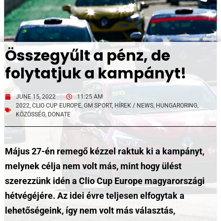
Összegyűlt a pénz, de
folytatjuk a kampányt!
JUNE 15, 2022
11:25 AM
2022
,
CLIO CUP EUROPE
,
GM SPORT
,
HÍREK / NEWS
,
HUNGARORING
,
KÖZÖSSÉG
,
DONATE
Május 27-én remegő kézzel raktuk ki a kampányt,
melynek célja nem volt más, mint hogy ülést
szerezzünk idén a Clio Cup Europe magyarországi
hétvégéjére. Az idei évre teljesen elfogytak a
lehetőségeink, így nem volt más választás,