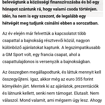
belevágtunk a közösségi finanszírozásba és bő egy
hónapot szántunk rá, hogy valami csoda történjen.
Idén, ha nem is egy szezont, de legalább egy
hétvégét meg tudjunk csinálni ebben a sorozatban.
Az év elején már felvettük a kapcsolatot több
csapattal a bajnokság résztvevői közül, nagyon
különböző ajánlatokat kaptunk. A legszimpatikusabb
a GM Sport volt, egy francia csapat, ahol a
csapattulajdonos is versenyzik a bajnokságban.
Az összegben megállapodtunk, és láttuk mennyit kell
összegyűjteni. Igaz, akkor még az euro 355 forint
környékén járt. Mentek ki az ajánlatok, prezentációk
és látnunk kellett, senki nem támogat. Elutasít. Nem
válaszol. Mond valamit, ami mégsem úgy lesz. Ahogy