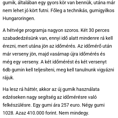
gumik, általában egy gyors kör van bennük, utána már
nem lehet jó kört futni. Főleg a technikás, gumigyilkos
Hungaroringen.
A hétvége programja nagyon szoros. Két 30 perces
szabadedzésünk van, ennyi idő alatt mindenre rá kell
érezni, mert utána jön az időmérés. Az időmérő után
már verseny jön, majd vasárnap újra időmérés és
még egy verseny. A két időmérést és két versenyt
6db gumin kell teljesíteni, meg kell tanulnunk vigyázni
rájuk.
Ha lesz rá háttér, akkor az új gumik használata
edzéseken nagy segítség az időmérésre való
felkészülésre. Egy gumi ára 257 euro. Négy gumi
1028. Azaz 410.000 forint. Nem mindegy.