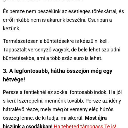
És persze nem beszélünk az esetleges töréskárral, és
erről inkább nem is akarunk beszélni. Csuriban a
kezünk.
Természetesen a büntetésekre is készülni kell.
Tapasztalt versenyző vagyok, de bele lehet szaladni
büntetésekbe, ami a több száz euro is lehet.
3. A legfontosabb, hátha összejön még egy
hétvége!
Persze a fentieknél ez sokkal fontosabb indok. Ha jól
sikerül szerepelni, mennénk tovább. Persze az idény
hátralévő része, mely még öt verseny elég húzós
összeg lenne, de ki tudja, mi sikerül.
Most újra
hiszünk a csodákban!
Ha teheted támogass Te is!