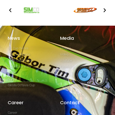
News
Media
GT Cup Series
Images
Clio Cup Europe
Video
Swift Cup Europe
Youtube
Szilveszter Rally
Facebook
Rally2
Rally3
Skoda Octavia Cup
Career
Contact
Career