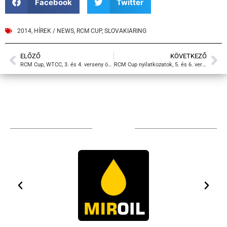
Facebook
Twitter
2014
,
HÍREK / NEWS
,
RCM CUP
,
SLOVAKIARING
ELŐZŐ
KÖVETKEZŐ
RCM Cup, WTCC, 3. és 4. verseny összefoglalója
RCM Cup nyilatkozatok, 5. és 6. verseny
Sponsors