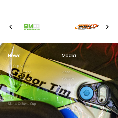
Technical partners
News
Media
GT Cup Series
Images
Clio Cup Europe
Video
Swift Cup Europe
Youtube
Szilveszter Rally
Facebook
Rally2
Rally3
Skoda Octavia Cup