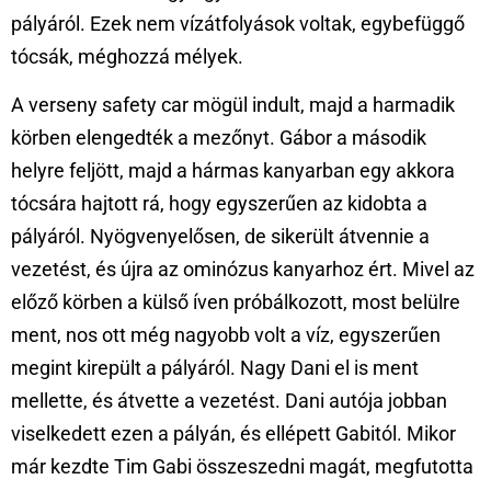
pályáról. Ezek nem vízátfolyások voltak, egybefüggő
tócsák, méghozzá mélyek.
A verseny safety car mögül indult, majd a harmadik
körben elengedték a mezőnyt. Gábor a második
helyre feljött, majd a hármas kanyarban egy akkora
tócsára hajtott rá, hogy egyszerűen az kidobta a
pályáról. Nyögvenyelősen, de sikerült átvennie a
vezetést, és újra az ominózus kanyarhoz ért. Mivel az
előző körben a külső íven próbálkozott, most belülre
ment, nos ott még nagyobb volt a víz, egyszerűen
megint kirepült a pályáról. Nagy Dani el is ment
mellette, és átvette a vezetést. Dani autója jobban
viselkedett ezen a pályán, és ellépett Gabitól. Mikor
már kezdte Tim Gabi összeszedni magát, megfutotta