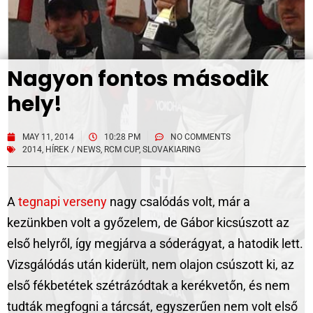
Nagyon fontos második
hely!
MAY 11, 2014
10:28 PM
NO COMMENTS
2014
,
HÍREK / NEWS
,
RCM CUP
,
SLOVAKIARING
A
tegnapi verseny
nagy csalódás volt, már a
kezünkben volt a győzelem, de Gábor kicsúszott az
első helyről, így megjárva a sóderágyat, a hatodik lett.
Vizsgálódás után kiderült, nem olajon csúszott ki, az
első fékbetétek szétrázódtak a kerékvetőn, és nem
tudták megfogni a tárcsát, egyszerűen nem volt első