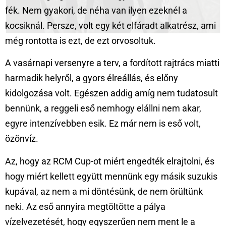
fék. Nem gyakori, de néha van ilyen ezeknél a
kocsiknál. Persze, volt egy két elfáradt alkatrész, ami
még rontotta is ezt, de ezt orvosoltuk.
A vasárnapi versenyre a terv, a fordított rajtrács miatti
harmadik helyről, a gyors élreállás, és előny
kidolgozása volt. Egészen addig amíg nem tudatosult
bennünk, a reggeli eső nemhogy elállni nem akar,
egyre intenzívebben esik. Ez már nem is eső volt,
özönvíz.
Az, hogy az RCM Cup-ot miért engedték elrajtolni, és
hogy miért kellett együtt mennünk egy másik suzukis
kupával, az nem a mi döntésünk, de nem örültünk
neki. Az eső annyira megtöltötte a pálya
vízelvezetését, hogy egyszerűen nem ment le a