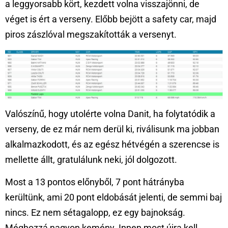
a leggyorsabb kört, kezdett volna visszajönni, de
véget is ért a verseny. Előbb bejött a safety car, majd
piros zászlóval megszakították a versenyt.
Valószínű, hogy utolérte volna Danit, ha folytatódik a
verseny, de ez már nem derül ki, riválisunk ma jobban
alkalmazkodott, és az egész hétvégén a szerencse is
mellette állt, gratulálunk neki, jól dolgozott.
Most a 13 pontos előnyből, 7 pont hátrányba
kerültünk, ami 20 pont eldobását jelenti, de semmi baj
nincs. Ez nem sétagalopp, ez egy bajnokság.
Méghozzá nagyon kemény. Innen most újra kell