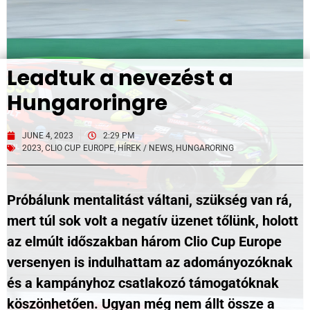
Leadtuk a nevezést a
Hungaroringre
JUNE 4, 2023
2:29 PM
2023
,
CLIO CUP EUROPE
,
HÍREK / NEWS
,
HUNGARORING
Próbálunk mentalitást váltani, szükség van rá,
mert túl sok volt a negatív üzenet tőlünk, holott
az elmúlt időszakban három Clio Cup Europe
versenyen is indulhattam az adományozóknak
és a kampányhoz csatlakozó támogatóknak
köszönhetően. Ugyan még nem állt össze a