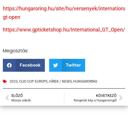
https://hungaroring.hu/site/hu/versenyek/international
gt-open
https://www.gpticketshop.hu/International_GT_Open/
Megosztás:
Facebook
Twitter
2023
,
CLIO CUP EUROPE
,
HÍREK / NEWS
,
HUNGARORING
ELŐZŐ
KÖVETKEZŐ
Monza videók
Rengetek kép a Hungaroringől