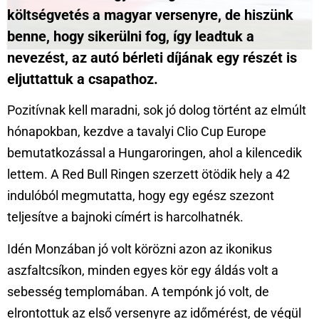
költségvetés a magyar versenyre, de hiszünk
benne, hogy sikerülni fog, így leadtuk a
nevezést, az autó bérleti díjának egy részét is
eljuttattuk a csapathoz.
Pozitívnak kell maradni, sok jó dolog történt az elmúlt
hónapokban, kezdve a tavalyi Clio Cup Europe
bemutatkozással a Hungaroringen, ahol a kilencedik
lettem. A Red Bull Ringen szerzett ötödik hely a 42
indulóból megmutatta, hogy egy egész szezont
teljesítve a bajnoki címért is harcolhatnék.
Idén Monzában jó volt körözni azon az ikonikus
aszfaltcsíkon, minden egyes kör egy áldás volt a
sebesség templomában. A tempónk jó volt, de
elrontottuk az első versenyre az időmérést, de végül