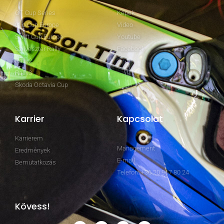
GT Cup Series
Képek
Clio Cup Europe
Video
Swift Cup Europe
Youtube
Szilveszter Rally
Facebook
Rally2
Rally3
Skoda Octavia Cup
Karrier
Kapcsolat
Karrierem
Management
Eredmények
E-mail
Bemutatkozás
Telefon: +36 20 967 80 24
Kövess!