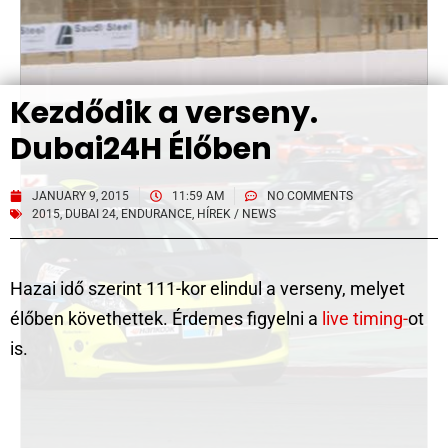
Kezdődik a verseny.
Dubai24H Élőben
JANUARY 9, 2015
11:59 AM
NO COMMENTS
2015
,
DUBAI 24
,
ENDURANCE
,
HÍREK / NEWS
Hazai idő szerint 111-kor elindul a verseny, melyet
élőben követhettek. Érdemes figyelni a
live timing-
ot
is.