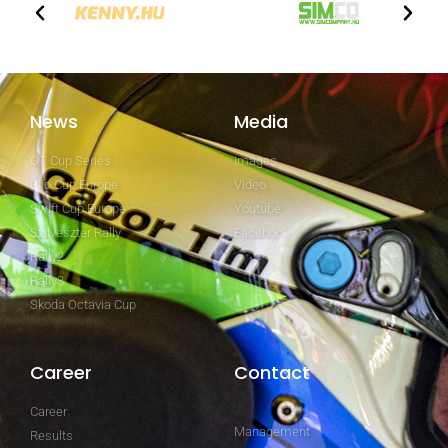
News
Media
GT Cup Series
Images
Clio Cup Europe
Video
Swift Cup Europe
Youtube
Szilveszter Rally
Facebook
Rally2
Rally3
Skoda Octavia Cup
Career
Contact
Career
Management
Results