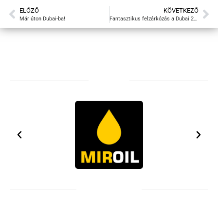
ELŐZŐ
KÖVETKEZŐ
Már úton Dubai-ba!
Fantasztikus felzárkózás a Dubai 24 órás futamon
Sponsors
Technical partners