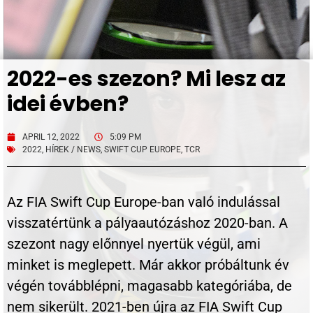
2022-es szezon? Mi lesz az
idei évben?
APRIL 12, 2022
5:09 PM
2022
,
HÍREK / NEWS
,
SWIFT CUP EUROPE
,
TCR
Az FIA Swift Cup Europe-ban való indulással
visszatértünk a pályaautózáshoz 2020-ban. A
szezont nagy előnnyel nyertük végül, ami
minket is meglepett. Már akkor próbáltunk év
végén továbblépni, magasabb kategóriába, de
nem sikerült. 2021-ben újra az FIA Swift Cup