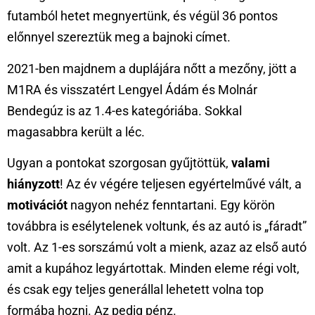
futamból hetet megnyertünk, és végül 36 pontos
előnnyel szereztük meg a bajnoki címet.
2021-ben majdnem a duplájára nőtt a mezőny, jött a
M1RA és visszatért Lengyel Ádám és Molnár
Bendegúz is az 1.4-es kategóriába. Sokkal
magasabbra került a léc.
Ugyan a pontokat szorgosan gyűjtöttük,
valami
hiányzott
! Az év végére teljesen egyértelművé vált, a
motivációt
nagyon nehéz fenntartani. Egy körön
továbbra is esélytelenek voltunk, és az autó is „fáradt”
volt. Az 1-es sorszámú volt a mienk, azaz az első autó
amit a kupához legyártottak. Minden eleme régi volt,
és csak egy teljes generállal lehetett volna top
formába hozni. Az pedig pénz.