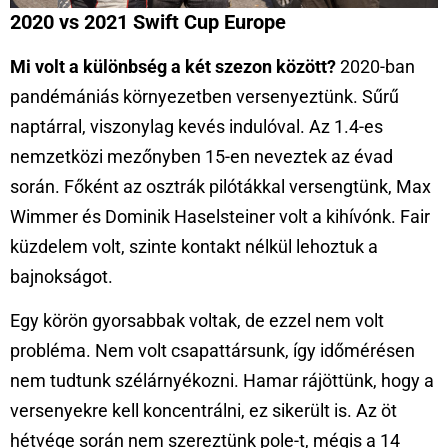
2020 vs 2021 Swift Cup Europe
Mi volt a különbség a két szezon között?
2020-ban
pandémániás környezetben versenyeztünk. Sűrű
naptárral, viszonylag kevés indulóval. Az 1.4-es
nemzetközi mezőnyben 15-en neveztek az évad
során. Főként az osztrák pilótákkal versengtünk, Max
Wimmer és Dominik Haselsteiner volt a kihívónk. Fair
küzdelem volt, szinte kontakt nélkül lehoztuk a
bajnokságot.
Egy körön gyorsabbak voltak, de ezzel nem volt
probléma. Nem volt csapattársunk, így időmérésen
nem tudtunk szélárnyékozni. Hamar rájöttünk, hogy a
versenyekre kell koncentrálni, ez sikerült is. Az öt
hétvége során nem szereztünk pole-t, mégis a 14