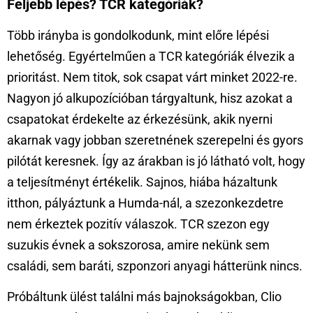
Feljebb lépés? TCR kategóriák?
Több irányba is gondolkodunk, mint előre lépési
lehetőség. Egyértelműen a TCR kategóriák élvezik a
prioritást. Nem titok, sok csapat várt minket 2022-re.
Nagyon jó alkupozícióban tárgyaltunk, hisz azokat a
csapatokat érdekelte az érkezésünk, akik nyerni
akarnak vagy jobban szeretnének szerepelni és gyors
pilótát keresnek. Így az árakban is jó látható volt, hogy
a teljesítményt értékelik. Sajnos, hiába házaltunk
itthon, pályáztunk a Humda-nál, a szezonkezdetre
nem érkeztek pozitív válaszok. TCR szezon egy
suzukis évnek a sokszorosa, amire nekünk sem
családi, sem baráti, szponzori anyagi hátterünk nincs.
Próbáltunk ülést találni más bajnokságokban, Clio