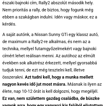
északi bajnoki cím, Rally2 abszolút második hely.
Nem prioritás a rally, de biztos, hogy fogunk még
ebben a szakágban indulni. Idén vagy máskor, ez a
kérdés.
A saját autónk, a Nissan Sunny GTi egy klassz autó,
de maximum a Rally2-re alkalmas, és nem az a
technika, mellyel futamgyőzelmekért vagy bajnoki
címért lehet reálisan menni. Az autóhoz az elmúlt
években sok alkatrész érkezett, mellyel gyorsabbá
tudjuk tenni, de ezt még tesztelni kell, illetve
összerakni.
Azt tudni kell, hogy a munka mellett
nagyon kevés idő jut most másra.
Másnak is ilyen az
élete, nap 10-12 órát is kell dolgozni, hogy megéljél.
Ez van, nem születtem gazdag családba, de büszke
vagyok arra, hogy egy vanyarci kis falúból eljutottam