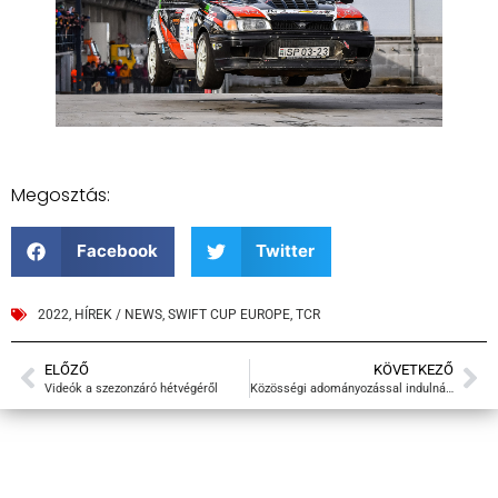
Megosztás:
Facebook
Twitter
2022
,
HÍREK / NEWS
,
SWIFT CUP EUROPE
,
TCR
ELŐZŐ
KÖVETKEZŐ
Videók a szezonzáró hétvégéről
Közösségi adományozással indulnánk a Clio Cup Europe-ban