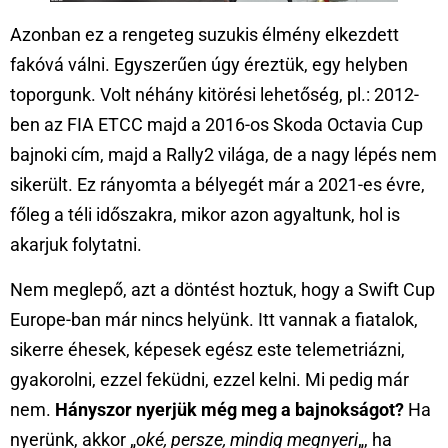
Azonban ez a rengeteg suzukis élmény elkezdett
fakóvá válni. Egyszerűen úgy éreztük, egy helyben
toporgunk. Volt néhány kitörési lehetőség, pl.: 2012-
ben az FIA ETCC majd a 2016-os Skoda Octavia Cup
bajnoki cím, majd a Rally2 világa, de a nagy lépés nem
sikerült. Ez rányomta a bélyegét már a 2021-es évre,
főleg a téli időszakra, mikor azon agyaltunk, hol is
akarjuk folytatni.
Nem meglepő, azt a döntést hoztuk, hogy a Swift Cup
Europe-ban már nincs helyünk. Itt vannak a fiatalok,
sikerre éhesek, képesek egész este telemetriázni,
gyakorolni, ezzel feküdni, ezzel kelni. Mi pedig már
nem.
Hányszor nyerjük még meg a bajnokságot?
Ha
nyerünk, akkor „
oké, persze, mindig megnyeri
„, ha