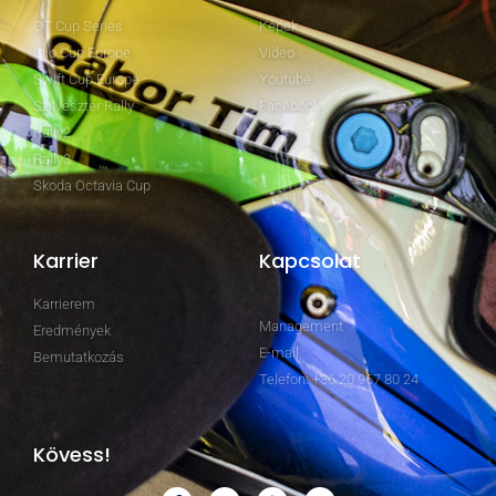
GT Cup Series
Képek
Clio Cup Europe
Video
Swift Cup Europe
Youtube
Szilveszter Rally
Facebook
Rally2
Rally3
Skoda Octavia Cup
Karrier
Kapcsolat
Karrierem
Management
Eredmények
E-mail
Bemutatkozás
Telefon: +36 20 967 80 24
Kövess!