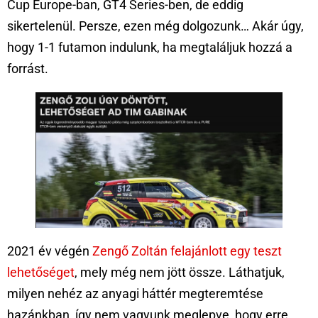
Cup Europe-ban, GT4 Series-ben, de eddig
sikertelenül. Persze, ezen még dolgozunk… Akár úgy,
hogy 1-1 futamon indulunk, ha megtaláljuk hozzá a
forrást.
2021 év végén
Zengő Zoltán felajánlott egy teszt
lehetőséget
, mely még nem jött össze. Láthatjuk,
milyen nehéz az anyagi háttér megteremtése
hazánkban, így nem vagyunk meglepve, hogy erre