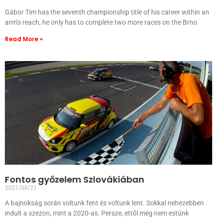
Gábor Tim has the seventh championship title of his career within an
arm’s reach, he only has to complete two more races on the Brno
Read More »
Fontos győzelem Szlovákiában
2021/08/21
A bajnokság során voltunk fent és voltunk lent. Sokkal nehezebben
indult a szezon, mint a 2020-as. Persze, ettől még nem estünk