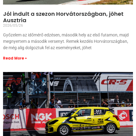
Jól indult a szezon Horvátországban, jöhet
Ausztria
2026/05/26
Győzelem az időmérő edzésen, második hely az első futamon, majd
megnyertem a második versenyt. Remek kezdés Horvátországban,
de még alig dolgoztuk fel az eseményeket, jöhet
Read More »