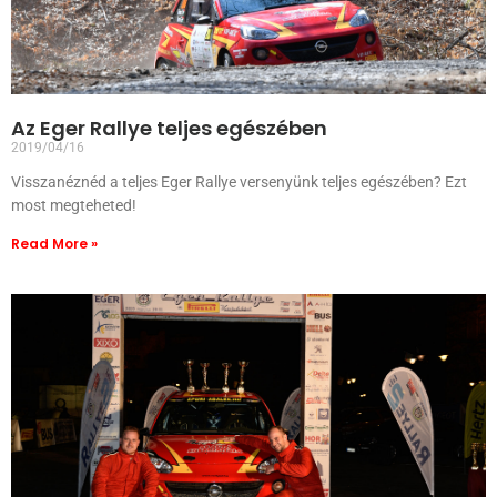
Az Eger Rallye teljes egészében
2019/04/16
Visszanéznéd a teljes Eger Rallye versenyünk teljes egészében? Ezt
most megteheted!
Read More »