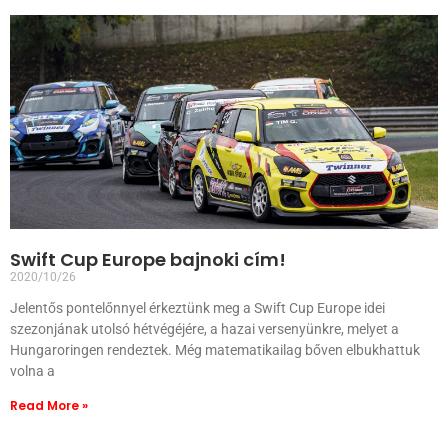
Swift Cup Europe bajnoki cím!
2020/10/26
Jelentős pontelőnnyel érkeztünk meg a Swift Cup Europe idei
szezonjának utolsó hétvégéjére, a hazai versenyünkre, melyet a
Hungaroringen rendeztek. Még matematikailag bőven elbukhattuk
volna a
Read More »