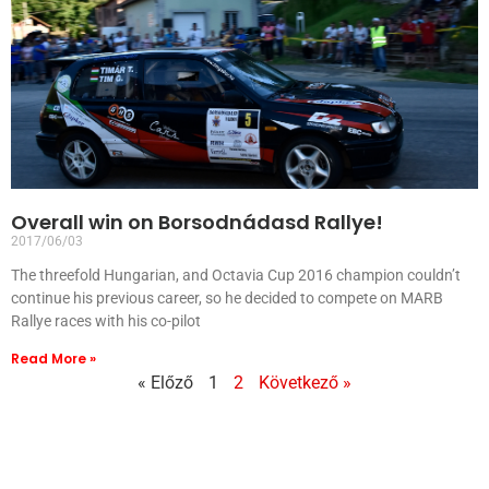
Overall win on Borsodnádasd Rallye!
2017/06/03
The threefold Hungarian, and Octavia Cup 2016 champion couldn’t
continue his previous career, so he decided to compete on MARB
Rallye races with his co-pilot
Read More »
« Előző
1
2
Következő »