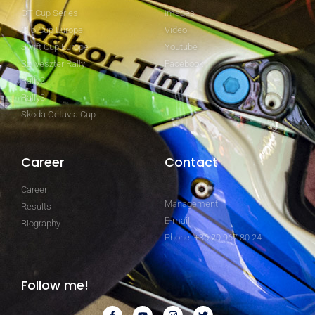
GT Cup Series
Images
Clio Cup Europe
Video
Swift Cup Europe
Youtube
Szilveszter Rally
Facebook
Rally2
Rally3
Skoda Octavia Cup
Career
Contact
Career
Management
Results
E-mail
Biography
Phone: +36 20 967 80 24
Follow me!