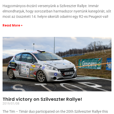
Hagyományos évzáró versenyünk a Szilveszter Rallye. Immár
elmondhatjuk, hogy sorozatban harmadszor nyertünk kategóriát, sőt
most az összetett 14. helyre sikerült odaérni egy R2-es Peugeot-val!
Read More »
Third victory on Szilveszter Rallye!
2019/01/08
The Tim – Timár duo participated on the 20th Szilveszter Rallye this