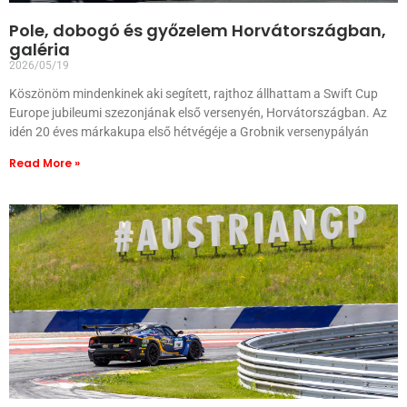
Pole, dobogó és győzelem Horvátországban,
galéria
2026/05/19
Köszönöm mindenkinek aki segített, rajthoz állhattam a Swift Cup
Europe jubileumi szezonjának első versenyén, Horvátországban. Az
idén 20 éves márkakupa első hétvégéje a Grobnik versenypályán
Read More »