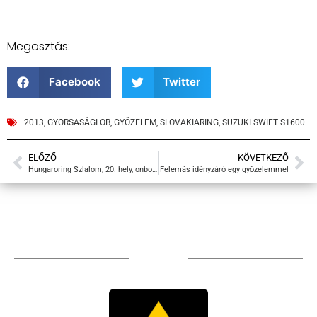
Megosztás:
Facebook
Twitter
2013
,
GYORSASÁGI OB
,
GYŐZELEM
,
SLOVAKIARING
,
SUZUKI SWIFT S1600
ELŐZŐ
KÖVETKEZŐ
Hungaroring Szlalom, 20. hely, onboard
Felemás idényzáró egy győzelemmel
Sponsors