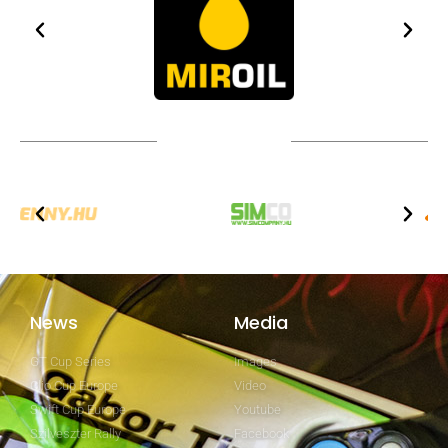
Technical partners
News
Media
GT Cup Series
Images
Clio Cup Europe
Video
Swift Cup Europe
Youtube
Szilveszter Rally
Facebook