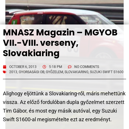
MNASZ Magazin – MGYOB
VII.-VIII. verseny,
Slovakiaring
OCTOBER 6, 2013
5:18 PM
NO COMMENTS
2013
,
GYORSASÁGI OB
,
GYŐZELEM
,
SLOVAKIARING
,
SUZUKI SWIFT S1600
Alighogy eljöttünk a Slovakiaring-ről, máris mehettünk
vissza. Az előző fordulóban dupla győzelmet szerzett
Tim Gábor, és most egy másik autóval, egy Suzuki
Swift S1600-al megismételte ezt az eredményt.