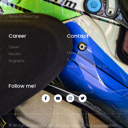
Rally2
Rally3
Skoda Octavia Cup
Career
Contact
Career
Management
Results
E-mail
Biography
Phone: +36 20 967 80 24
Follow me!
© All rights reserved. Minden jog fenntartva. | Adatkezelési