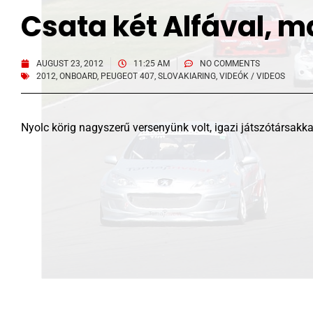
Csata két Alfával, 
AUGUST 23, 2012
11:25 AM
NO COMMENTS
2012
,
ONBOARD
,
PEUGEOT 407
,
SLOVAKIARING
,
VIDEÓK / VIDEOS
Nyolc körig nagyszerű versenyünk volt, igazi játszótársakka