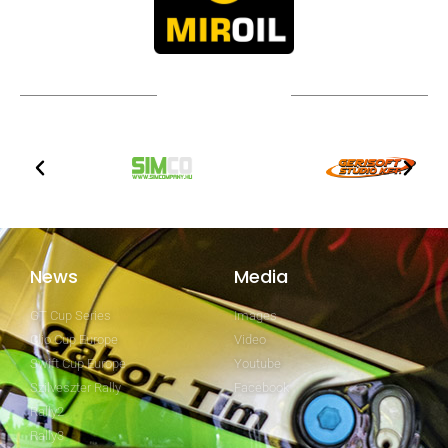
Technical partners
News
Media
GT Cup Series
Images
Clio Cup Europe
Video
Swift Cup Europe
Youtube
Szilveszter Rally
Facebook
Rally2
Rally3