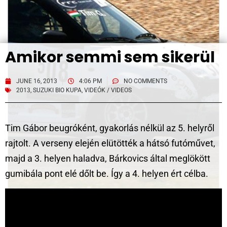
Amikor semmi sem sikerül
JUNE 16, 2013
4:06 PM
NO COMMENTS
2013
,
SUZUKI BIO KUPA
,
VIDEÓK / VIDEOS
Tim Gábor beugróként, gyakorlás nélkül az 5. helyről
rajtolt. A verseny elején elütötték a hátsó futóművet,
majd a 3. helyen haladva, Bárkovics által meglökött
gumibála pont elé dőlt be. Így a 4. helyen ért célba.