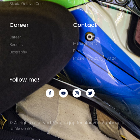
Skoda Octavia Cup
Career
Contact
Career
Management
Results
E-mail
Biography
Phone: +36 20 967 80 24
Follow me!
© All rights reserved. Minden jog fenntartva. | Adatkezelési
tájékoztató