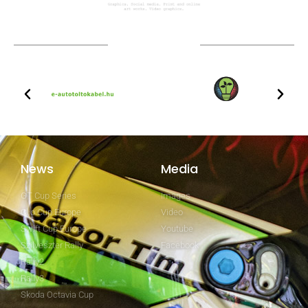
Technical partners
News
Media
GT Cup Series
Images
Clio Cup Europe
Video
Swift Cup Europe
Youtube
Szilveszter Rally
Facebook
Rally2
Rally3
Skoda Octavia Cup