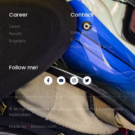
Career
Contact
Career
Management
Results
E-mail
Biography
Phone: +36 20 967 80 24
Follow me!
© All rights reserved. Minden jog fenntartva. | Adatkezelési
tájékoztató
Made by
*
Bedooo.com