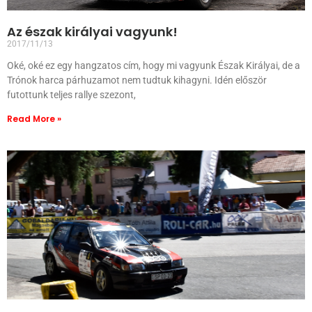
Az észak királyai vagyunk!
2017/11/13
Oké, oké ez egy hangzatos cím, hogy mi vagyunk Észak Királyai, de a
Trónok harca párhuzamot nem tudtuk kihagyni. Idén először
futottunk teljes rallye szezont,
Read More »