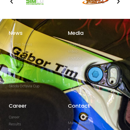
News
Media
GT Cup Series
Images
Clio Cup Europe
Video
Swift Cup Europe
Youtube
Szilveszter Rally
Facebook
Rally2
Rally3
Skoda Octavia Cup
Career
Contact
Career
Management
Results
E-mail