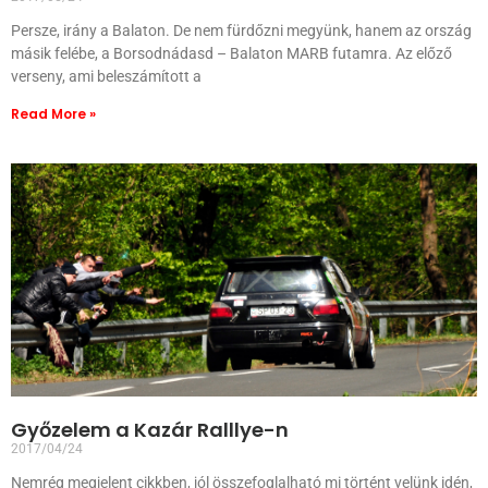
Persze, irány a Balaton. De nem fürdőzni megyünk, hanem az ország
másik felébe, a Borsodnádasd – Balaton MARB futamra. Az előző
verseny, ami beleszámított a
Read More »
Győzelem a Kazár Ralllye-n
2017/04/24
Nemrég megjelent cikkben, jól összefoglalható mi történt velünk idén,