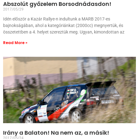
Abszolút győzelem Borsodnádasdon!
2017/05/29
Idén először a Kazár Rallye-n indultunk a MARB 2017-es
bajnokságában, ahol a kategóriánkat (2000cc) megnyertük, és
összetettben a 4. helyet szereztük meg. Ugyan, kimondottan az
Read More »
Irány a Balaton! Na nem az, a másik!
2017/05/24