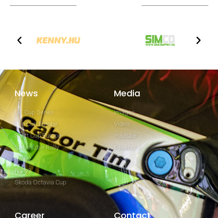
Technical partners
News
Media
GT Cup Series
Images
Clio Cup Europe
Video
Swift Cup Europe
Youtube
Szilveszter Rally
Facebook
Rally2
Rally3
Skoda Octavia Cup
Career
Contact