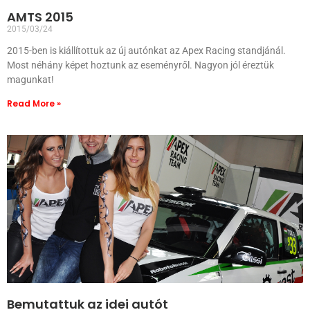
AMTS 2015
2015/03/24
2015-ben is kiállítottuk az új autónkat az Apex Racing standjánál.
Most néhány képet hoztunk az eseményről. Nagyon jól éreztük
magunkat!
Read More »
Bemutattuk az idei autót