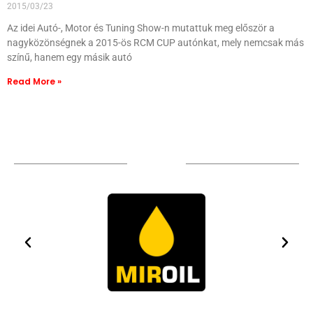
2015/03/23
Az idei Autó-, Motor és Tuning Show-n mutattuk meg először a
nagyközönségnek a 2015-ös RCM CUP autónkat, mely nemcsak más
színű, hanem egy másik autó
Read More »
Sponsors